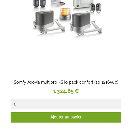
Somfy Axovia multipro 3S io pack confort (so 1216500)
Prix
1 324,65 €
Ajouter au panier