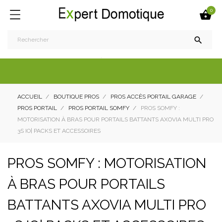
0


ACCUEIL
BOUTIQUE PROS
PROS ACCÈS PORTAIL GARAGE
PROS PORTAIL
PROS PORTAIL SOMFY
PROS SOMFY :
MOTORISATION À BRAS POUR PORTAILS BATTANTS AXOVIA MULTI PRO
3S IO| PACKS ET ACCESSOIRES
PROS SOMFY : MOTORISATION
À BRAS POUR PORTAILS
BATTANTS AXOVIA MULTI PRO