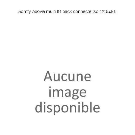
Somfy Axovia multi IO pack connecté (so 1216481)