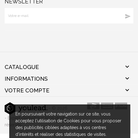
NEWSLETTER


CATALOGUE

INFORMATIONS

VOTRE COMPTE
- © 2026
En poursuivant votre navigation sur ce site, vous
- Expert Domotique tous droit
acceptez l'utilisation de Cookies pour vous proposer
réservés
des publicités ciblées adaptées à vos centres
d'intérêts et réaliser des statistiques de visites.