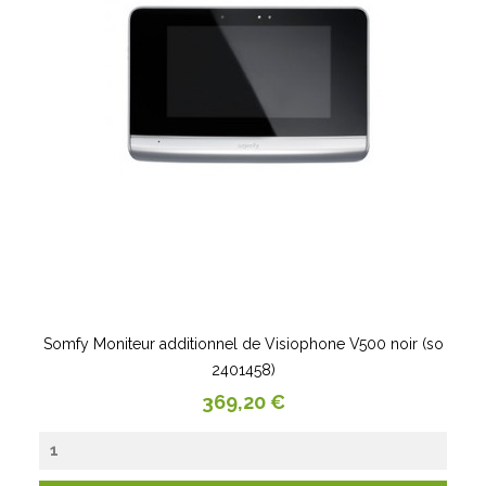
Somfy Moniteur additionnel de Visiophone V500 noir (so
2401458)
Prix
369,20 €