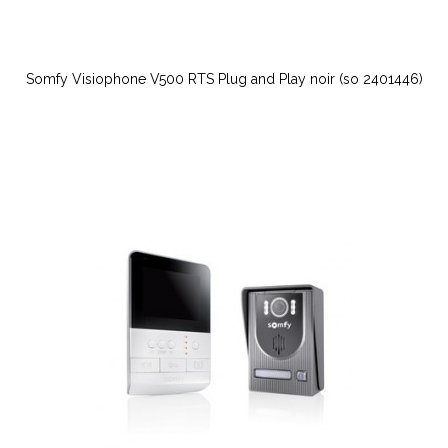
Somfy Visiophone V500 RTS Plug and Play noir (so 2401446)