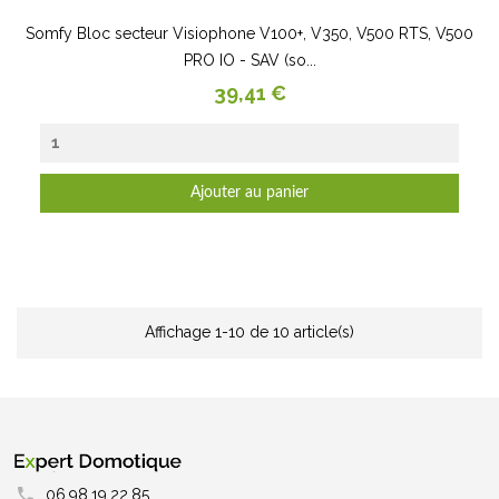
Somfy Bloc secteur Visiophone V100+, V350, V500 RTS, V500
PRO IO - SAV (so...
Prix
39,41 €
Ajouter au panier
Affichage 1-10 de 10 article(s)
06.98.19.22.85