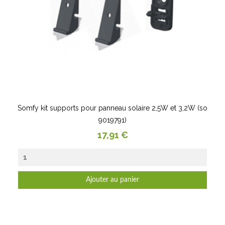
Somfy kit supports pour panneau solaire 2,5W et 3,2W (so
9019791)
Prix
17,91 €
Ajouter au panier