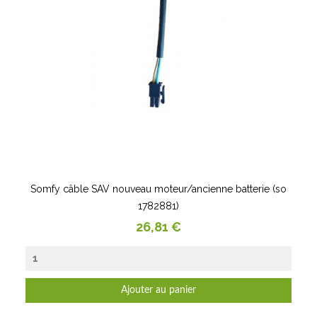
Somfy câble SAV nouveau moteur/ancienne batterie (so
1782881)
Prix
26,81 €
Ajouter au panier