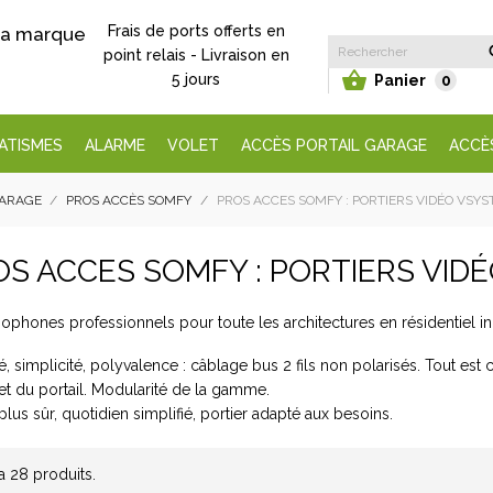
Frais de ports offerts en
 la marque
point relais - Livraison en

5 jours
Panier
0
ATISMES
ALARME
VOLET
ACCÈS PORTAIL GARAGE
ACCÈ
GARAGE
PROS ACCÈS SOMFY
PROS ACCES SOMFY : PORTIERS VIDÉO VSY
OS ACCES SOMFY : PORTIERS VID
iophones professionnels pour toute les architectures en résidentiel in
é, simplicité, polyvalence : câblage bus 2 fils non polarisés. Tout est c
et du portail. Modularité de la gamme.
lus sûr, quotidien simplifié, portier adapté aux besoins.
 a 28 produits.