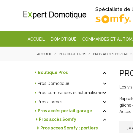
Spécialiste de
ACCUEIL
DOMOTIQUE
COMMANDES ET AUTOM
ACCUEIL
BOUTIQUE PROS
PROS ACCÈS PORTAIL 
PR

Boutique Pros

Pros Domotique
Les vis

Pros commandes et automatismes
Rapidit

Pros alarmes
gâche 

Pros accès portail garage
Accès p

Pros accès Somfy
Il y
Pros acces Somfy : portiers