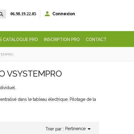


Connexion
06.98.19.22.85
S CATALOGUE PRO
INSCRIPTION PRO
CONTACT
STEMPRO
ÉO VSYSTEMPRO
dividuel.
entralisé dans le tableau électrique. Pilotage de la

Pertinence
Trier par :