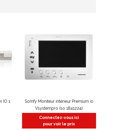
 IO 1
Somfy Moniteur intérieur Premium io
Vsystempro (so 1841224)
Connectez-vous ici
pour voir le prix