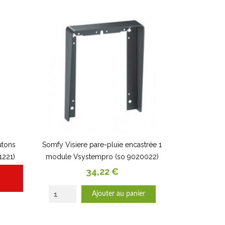
utons
Somfy Visiere pare-pluie encastrée 1
1221)
module Vsystempro (so 9020022)
Prix
34,22 €
Ajouter au panier