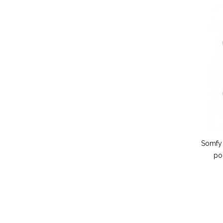
Somfy 
po