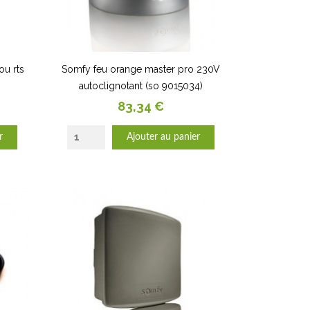
ou rts
Somfy feu orange master pro 230V
autoclignotant (so 9015034)
Prix
83,34 €
r
Ajouter au panier