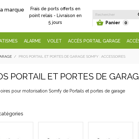
Frais de ports offerts en
 la marque
point relais - Livraison en

5 jours
Panier
0
ATISMES
ALARME
VOLET
ACCÈS PORTAIL GARAGE
ACCÈ
GARAGE
PROS PORTAIL ET PORTES DE GARAGE SOMFY : ACCESSOIRES
OS PORTAIL ET PORTES DE GARAG
oires pour motorisation Somfy de Portails et portes de garage
catégories