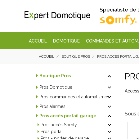
Spécialiste de
ACCUEIL
DOMOTIQUE
COMMANDES ET AUTOM
ACCUEIL
BOUTIQUE PROS
PROS ACCÈS PORTAIL 
PR

Boutique Pros

Pros Domotique
Access

Pros commandes et automatismes

Pros alarmes
Sous 

Pros accès portail garage

Pros accès Somfy

Pros portail

Pros - portes de garage