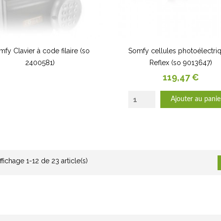
fy Clavier à code filaire (so
Somfy cellules photoélectri
2400581)
Reflex (so 9013647)
Prix
119,47 €
Ajouter au panie
ffichage 1-12 de 23 article(s)