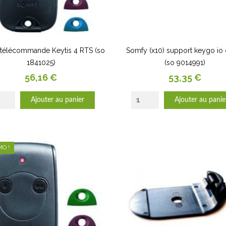
télécommande Keytis 4 RTS (so
Somfy (x10) support keygo io 
1841025)
(so 9014991)
Prix
Prix
56,16 €
53,35 €
Ajouter au panier
Ajouter au panie
O !