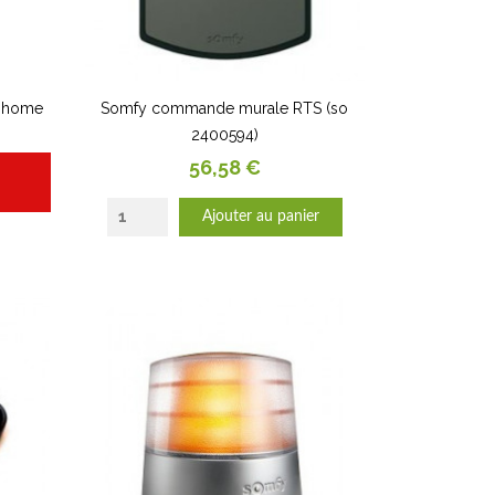
4 home
Somfy commande murale RTS (so
2400594)
Prix
56,58 €
Ajouter au panier