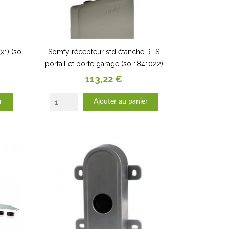
x1) (so
Somfy récepteur std étanche RTS
portail et porte garage (so 1841022)
Prix
113,22 €
r
Ajouter au panier