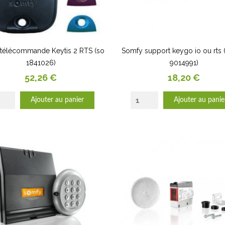
télécommande Keytis 2 RTS (so
Somfy support keygo io ou rts (
1841026)
9014991)
Prix
Prix
52,26 €
18,20 €
Ajouter au panier
Ajouter au panie