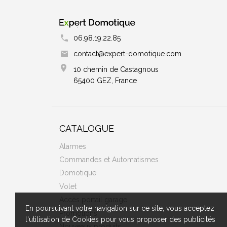
06.98.19.22.85
contact@expert-domotique.com
10 chemin de Castagnous
65400 GEZ, France
CATALOGUE
Alarmes
Commandes et Automatismes
Domotique
Volet
Accès portail garage
En poursuivant votre navigation sur ce site, vous acceptez
Promotions
l'utilisation de Cookies pour vous proposer des publicités
Nouveaux produits