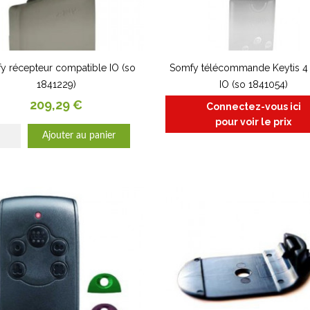
y récepteur compatible IO (so
Somfy télécommande Keytis 
1841229)
IO (so 1841054)
Prix
209,29 €
Connectez-vous ici
pour voir le prix
Ajouter au panier