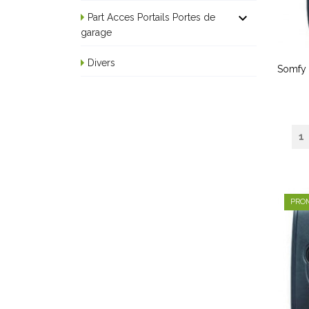

Part Acces Portails Portes de
garage
Divers
Somfy 
PROM