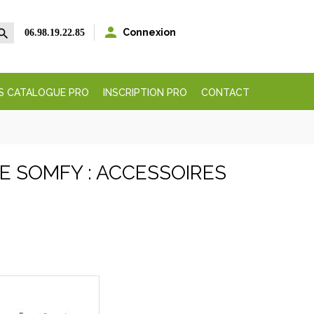


Connexion
06.98.19.22.85
S CATALOGUE PRO
INSCRIPTION PRO
CONTACT
E SOMFY : ACCESSOIRES