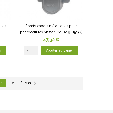
ques
Somfy capots métalliques pour
photocellules Master Pro (so 9015132)
Prix
47,32 €
r
Ajouter au panier

Suivant
1
2