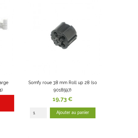
harge
Somfy roue 38 mm Roll up 28 (so
4)
9018597)
Prix
19,73 €
Ajouter au panier