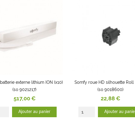
atterie externe lithium ION (x10)
Somfy roue HD silhouette Roll
(so 9021217)
(so 9018600)
Prix
Prix
517,00 €
22,88 €
Ajouter au panier
Ajouter au panie