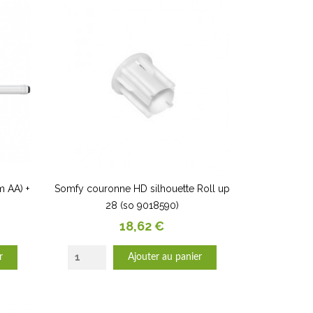
m AA) +
Somfy couronne HD silhouette Roll up
28 (so 9018590)
Prix
18,62 €
r
Ajouter au panier