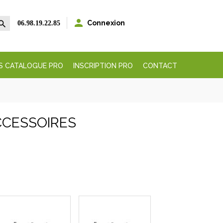


Connexion
06.98.19.22.85
S CATALOGUE PRO
INSCRIPTION PRO
CONTACT
CCESSOIRES