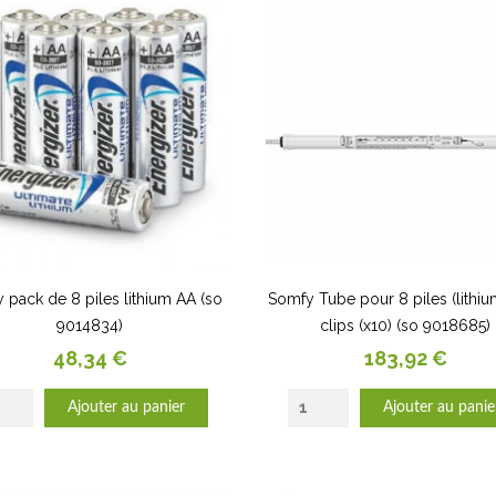
 pack de 8 piles lithium AA (so
Somfy Tube pour 8 piles (lithiu
9014834)
clips (x10) (so 9018685)
Prix
Prix
48,34 €
183,92 €
Ajouter au panier
Ajouter au panie