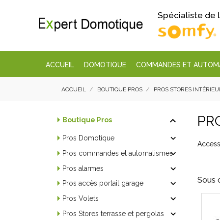
Spécialiste de
ACCUEIL
DOMOTIQUE
COMMANDES ET AUTOM
ACCUEIL
BOUTIQUE PROS
PROS STORES INTÉRIEU
PR

Boutique Pros

Pros Domotique
Access

Pros commandes et automatismes

Pros alarmes
Sous 

Pros accès portail garage

Pros Volets

Pros Stores terrasse et pergolas