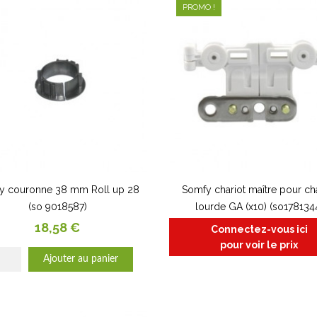
PROMO !
y couronne 38 mm Roll up 28
Somfy chariot maître pour c
(so 9018587)
lourde GA (x10) (so178134
Prix
18,58 €
Connectez-vous ici
pour voir le prix
Ajouter au panier