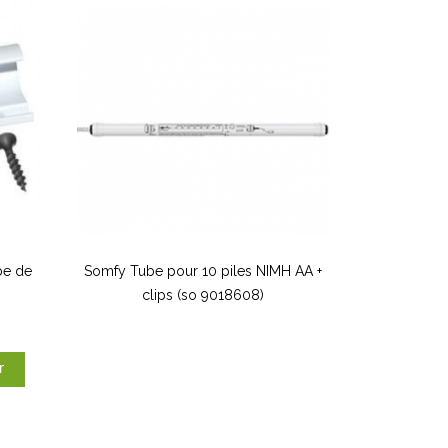
be de
Somfy Tube pour 10 piles NIMH AA +
clips (so 9018608)
r