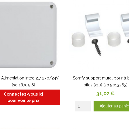
Alimentation inteo 2.7 230/24V
Somfy support mural pour tu
(so 1870156)
piles (x10) (so 9013263)
Prix
31,02 €
Connectez-vous ici
pour voir le prix
Ajouter au panie