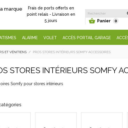
Frais de ports offerts en
 la marque
point relais - Livraison en

5 jours
Panier
0
ATISMES
ALARME
VOLET
ACCÈS PORTAIL GARAGE
ACCÈ
RS ET VÉNITIENS
PROS STORES INTÉRIEURS SOMFY ACCESSOIRES
OS STORES INTÉRIEURS SOMFY A
oires Somfy pour stores intérieurs
catégories