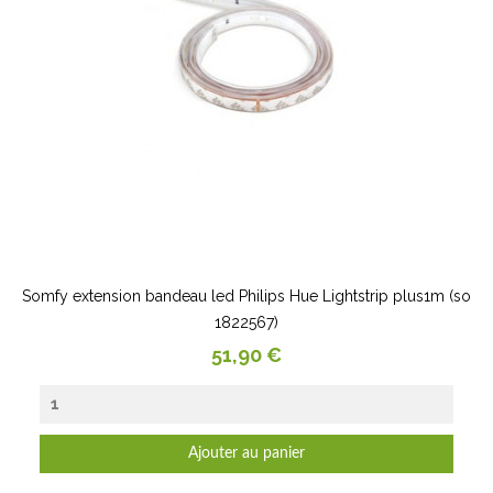
Somfy extension bandeau led Philips Hue Lightstrip plus1m (so
1822567)
Prix
51,90 €
Ajouter au panier