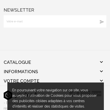
NEWSLETTER


CATALOGUE

INFORMATIONS

VOTRE COMPTE
En poursuivant votre navigation sur ce site, vous
- © 2026
acceptez l'utilisation de Cookies pour vous proposer
des publicités ciblées adaptées à vos centres
- Expert Domotique tous droit
d'intérêts et réaliser des statistiques de visites.
réservés