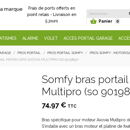
Frais de ports offerts en
 la marque
point relais - Livraison en

5 jours
Panier
0
ATISMES
ALARME
VOLET
ACCÈS PORTAIL GARAGE
ACCÈ
GARAGE
PROS PORTAIL
PROS PORTAIL SOMFY
PROS SOMFY : MOTORIS
IL MOYEN GRIS AXOVIA MULTIPRO (SO 9019897)
Somfy bras portail
Multipro (so 90198
74,97 €
TTC
Bras spécifique pour moteur Axovia Multipro de p
S'installe avec un bras moteur et platine de fixa