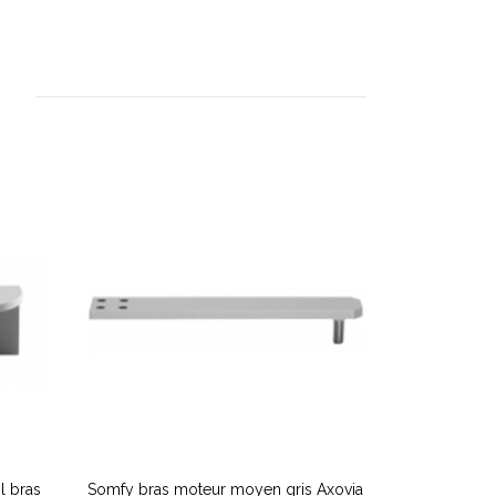
l bras
Somfy bras moteur moyen gris Axovia