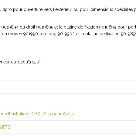
ltipro pour ouverture vers l'extérieur ou pour dimensions spéciales po
019894 ou droit 9019895 et la platine de fixation 9019899 pour portai
0 ou moyen 9019901 ou long 9019902 et la platine de fixation 9019899
érieur ou jusqu'à 120°.
ion Illustrations CBX 3S io pour Axovia
3S RTS