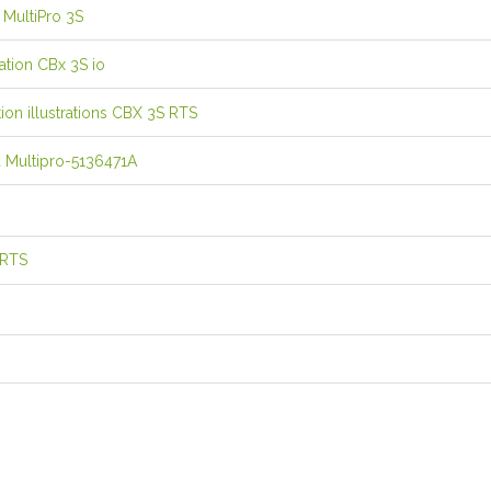
a MultiPro 3S
lation CBx 3S io
tion illustrations CBX 3S RTS
ia Multipro-5136471A
 RTS