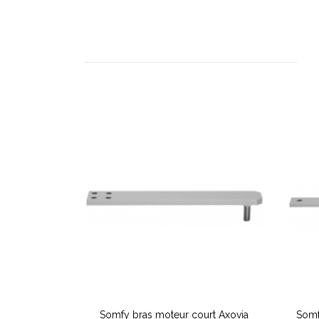
Somfy bras moteur court Axovia
Somf