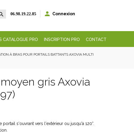


Connexion
06.98.19.22.85
S CATALOGUE PRO
INSCRIPTION PRO
CONTACT
ATION À BRAS POUR PORTAILS BATTANTS AXOVIA MULTI
 moyen gris Axovia
97)
ortail s'ouvrant vers l'extérieur ou jusqu'à 120°.
tion.