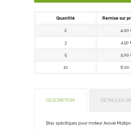
Quantité
Remise sur pr
2
4,00
3
4,50 
5
5,00
10
6,00
DESCRIPTION
DÉTAILS DU P
Bras spécifiques pour moteur Axovia Multipro 