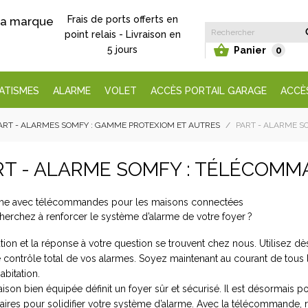
Frais de ports offerts en
 la marque
point relais - Livraison en

5 jours
Panier
0
ATISMES
ALARME
VOLET
ACCÈS PORTAIL GARAGE
ACCÈ
ART - ALARMES SOMFY : GAMME PROTEXIOM ET AUTRES
PART - ALARME 
RT - ALARME SOMFY : TÉLÉCOM
herchez à renforcer le système d’alarme de votre foyer ?
tion et la réponse à votre question se trouvent chez nous. Utilisez 
 contrôle total de vos alarmes. Soyez maintenant au courant de tous 
habitation.
son bien équipée définit un foyer sûr et sécurisé. Il est désormais p
ires pour solidifier votre système d’alarme. Avec la télécommande, ré