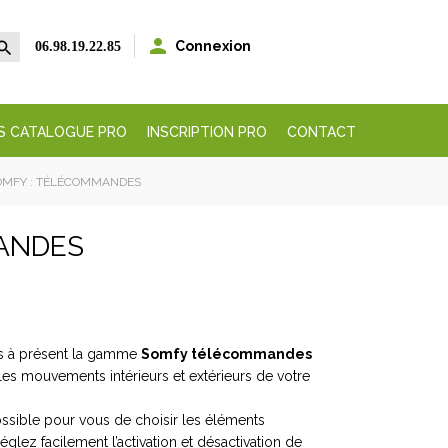


Connexion
06.98.19.22.85
S CATALOGUE PRO
INSCRIPTION PRO
CONTACT
SOMFY : TÉLÉCOMMANDES
MANDES
dès à présent la gamme
Somfy télécommandes
les mouvements intérieurs et extérieurs de votre
ossible pour vous de choisir les éléments
glez facilement l’activation et désactivation de