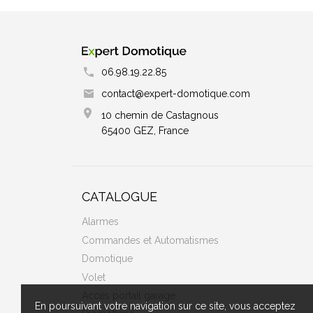
06.98.19.22.85
contact@expert-domotique.com
10 chemin de Castagnous
65400 GEZ, France
CATALOGUE
Alarmes
Commandes et Automatismes
Domotique
Volet
Accès portail garage
En poursuivant votre navigation sur ce site, vous acceptez