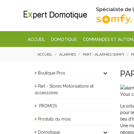
Spécialiste de
ACCUEIL
DOMOTIQUE
COMMANDES ET AUTOM
ACCUEIL
ALARMES
PART - ALARMES SOMFY
P
PA

Boutique Pros
Part - Stores Motorisations et
accessoires
Vous c
La solu
PROMOS
pour le
lieu d’
Produits du mois
Une mai

nécessa
Domotique