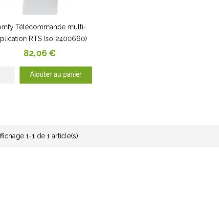
omfy Télécommande multi-
plication RTS (so 2400660)
Prix
82,06 €
Ajouter au panier
ffichage 1-1 de 1 article(s)