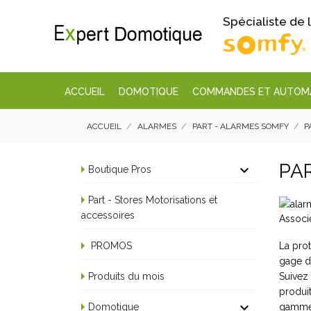
Spécialiste de
ACCUEIL
DOMOTIQUE
COMMANDES ET AUTOM
ACCUEIL
ALARMES
PART - ALARMES SOMFY
P
PA

Boutique Pros
Part - Stores Motorisations et
accessoires
Associ
La pro
PROMOS
gage d
Suivez
Produits du mois
produit

gamme,
Domotique