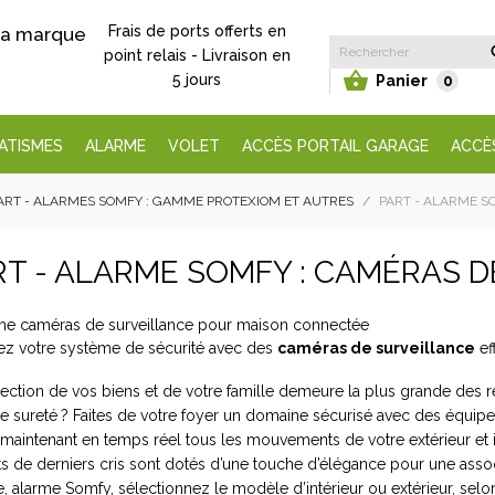
Frais de ports offerts en
 la marque
point relais - Livraison en

5 jours
Panier
0
ATISMES
ALARME
VOLET
ACCÈS PORTAIL GARAGE
ACCÈ
ART - ALARMES SOMFY : GAMME PROTEXIOM ET AUTRES
PART - ALARME S
RT - ALARME SOMFY : CAMÉRAS 
ez votre système de sécurité avec des
caméras de surveillance
eff
tection de vos biens et de votre famille demeure la plus grande des r
e sureté ? Faites de votre foyer un domaine sécurisé avec des équipe
 maintenant en temps réel tous les mouvements de votre extérieur et
s de derniers cris sont dotés d’une touche d’élégance pour une associa
 alarme Somfy, sélectionnez le modèle d’intérieur ou extérieur, selo