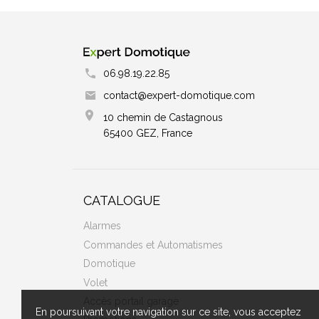
06.98.19.22.85
contact@expert-domotique.com
10 chemin de Castagnous
65400 GEZ, France
CATALOGUE
Alarmes
Commandes et Automatismes
Domotique
Volet
Accès portail garage
En poursuivant votre navigation sur ce site, vous acceptez