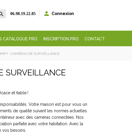


Connexion
06.98.19.22.85
S CATALOGUE PRO
INSCRIPTION PRO
CONTACT
OMFY : CAMÉRAS DE SURVEILLANCE
DE SURVEILLANCE
icace et fiable !
esponsabilités. Votre maison est pour vous un
ments de qualité suivant les normes actuelles.
 intérieur avec des caméras connectées. Nos
tion parfaite avec votre habitation. Avec la
n vos besoins.