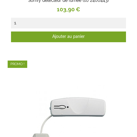
Somfy détecteur de fumée (so 2400443)
Prix
103,90 €
Ajouter au panier
PROMO !