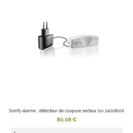
Somfy alarme : détecteur de coupure secteur (so 2400800)
Prix
80,08 €