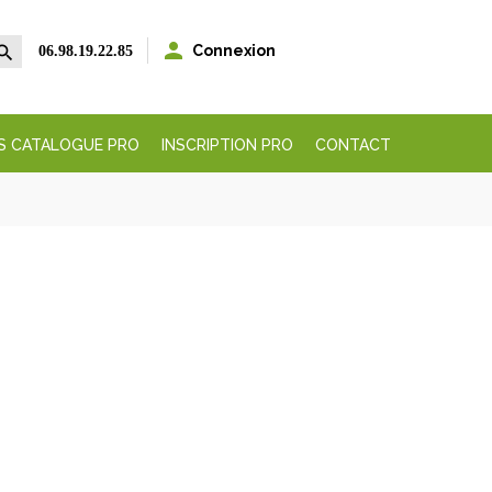


Connexion
06.98.19.22.85
S CATALOGUE PRO
INSCRIPTION PRO
CONTACT