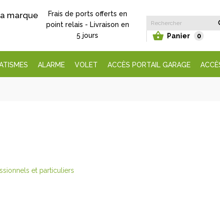
Frais de ports offerts en
 la marque
point relais - Livraison en

5 jours
Panier
0
ATISMES
ALARME
VOLET
ACCÈS PORTAIL GARAGE
ACCÈ
sionnels et particuliers