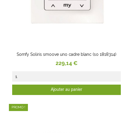
Somfy Soliris smoove uno cadre blanc (so 1818314)
Prix
229,14 €
Ajouter au panier
PROMO !