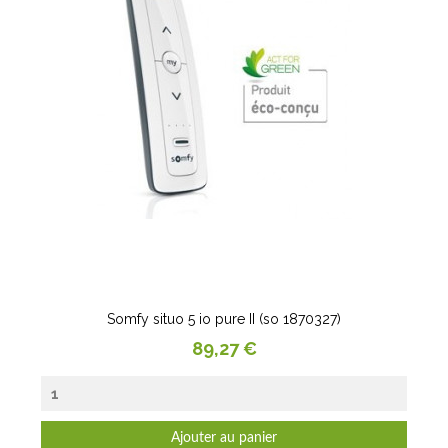
Somfy situo 5 io pure II (so 1870327)
Prix
89,27 €
Ajouter au panier