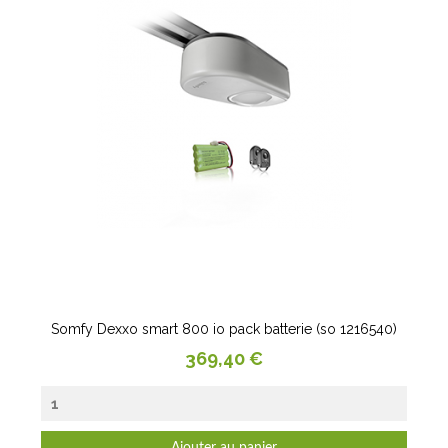
Somfy Dexxo smart 800 io pack batterie (so 1216540)
Prix
369,40 €