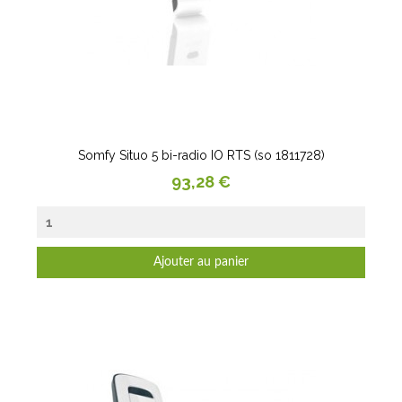
Somfy Situo 5 bi-radio IO RTS (so 1811728)
Prix
93,28 €
Ajouter au panier