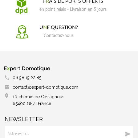
F
R
AIS DE PORTS OFFERTS
en point relais - Livraison en 5 jours
U
N
E QUESTION?
Contactez-nous
06.98.19.22.85
contact@expert-domotique.com
10 chemin de Castagnous
65400 GEZ, France
NEWSLETTER
