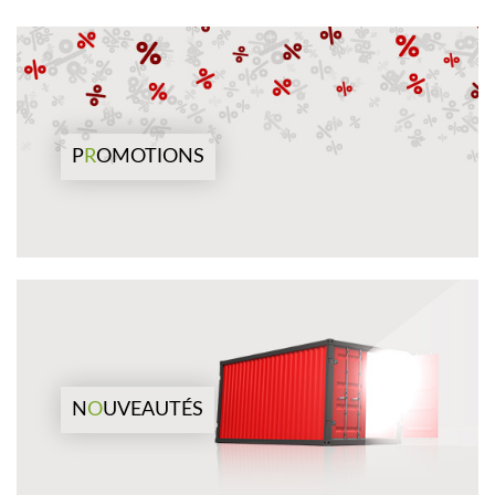
P
R
OMOTIONS
N
O
UVEAUTÉS