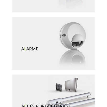
A
L
ARME
A
C
CÈS PORTAIL GARAGE