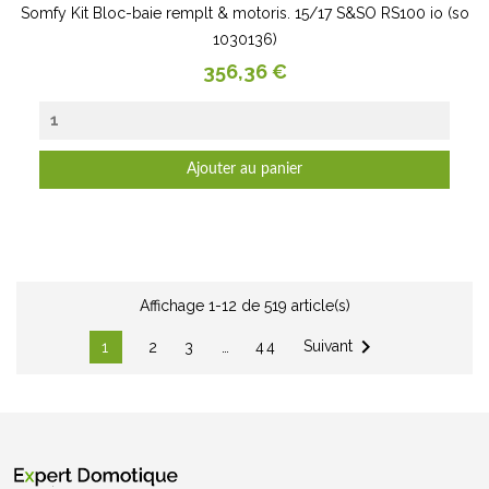
Somfy Kit Bloc-baie remplt & motoris. 15/17 S&SO RS100 io (so
1030136)
Prix
356,36 €
Ajouter au panier
Affichage 1-12 de 519 article(s)

Suivant
1
2
3
…
44