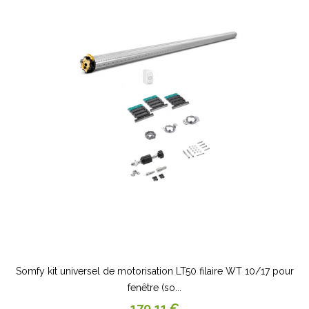
Somfy kit universel de motorisation LT50 filaire WT 10/17 pour
fenêtre (so...
Prix
179,11 €