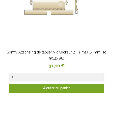
Somfy Attache rigide tablier VR Clicksur ZF 2 mail 14 mm (so
9012488)
Prix
31,10 €
Ajouter au panier