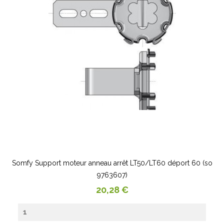
Somfy Support moteur anneau arrêt LT50/LT60 déport 60 (so
9763607)
Prix
20,28 €