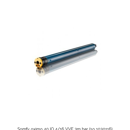
Somfy oximo 40 IO 4/16 VVF 3m bar (so 1030116)