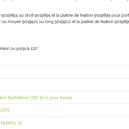
019894 ou droit 9019895 et la platine de fixation 9019899 pour portai
0 ou moyen 9019901 ou long 9019902 et la platine de fixation 9019899
érieur ou jusqu'à 120°.
ion Illustrations CBX 3S io pour Axovia
3S RTS
a MultiPro 3S