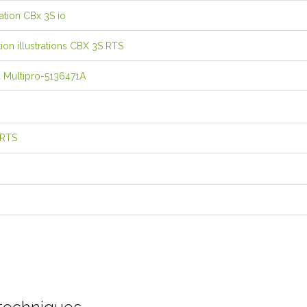
lation CBx 3S io
tion illustrations CBX 3S RTS
ia Multipro-5136471A
 RTS