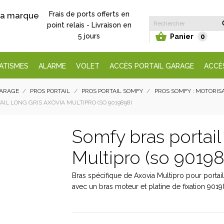
Frais de ports offerts en
 la marque
point relais - Livraison en

5 jours
Panier
0
ATISMES
ALARME
VOLET
ACCÈS PORTAIL GARAGE
ACCÈ
GARAGE
PROS PORTAIL
PROS PORTAIL SOMFY
PROS SOMFY : MOTORIS
IL LONG GRIS AXOVIA MULTIPRO (SO 9019898)
Somfy bras portail
Multipro (so 9019
Bras spécifique de Axovia Multipro pour portail s
avec un bras moteur et platine de fixation 9019