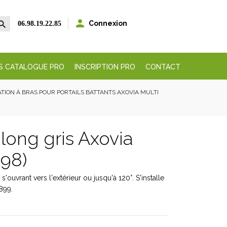


Connexion
06.98.19.22.85
S CATALOGUE PRO
INSCRIPTION PRO
CONTACT
ATION À BRAS POUR PORTAILS BATTANTS AXOVIA MULTI
 long gris Axovia
898)
'ouvrant vers l'extérieur ou jusqu'à 120°. S'installe
899.