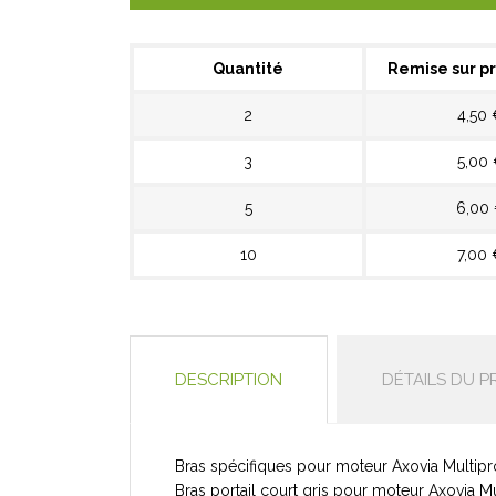
Quantité
Remise sur pr
2
4,50 
3
5,00
5
6,00
10
7,00 
DESCRIPTION
DÉTAILS DU P
Bras spécifiques pour moteur Axovia Multipro 
Bras portail court gris pour moteur Axovia Mu