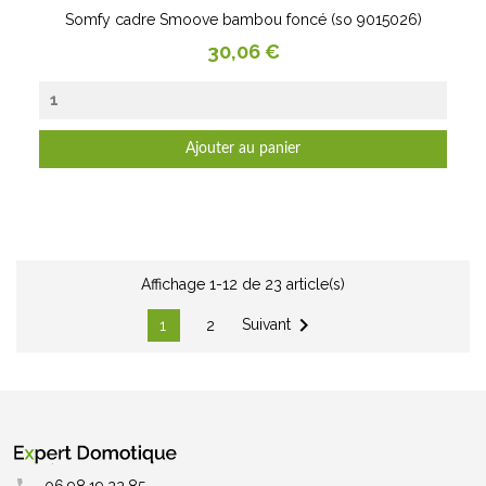
Somfy cadre Smoove bambou foncé (so 9015026)
Prix
30,06 €
Ajouter au panier
Affichage 1-12 de 23 article(s)

Suivant
1
2