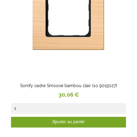
Somfy cadre Smoove bambou clair (so 9015027)
Prix
30,06 €
Ajouter au panier