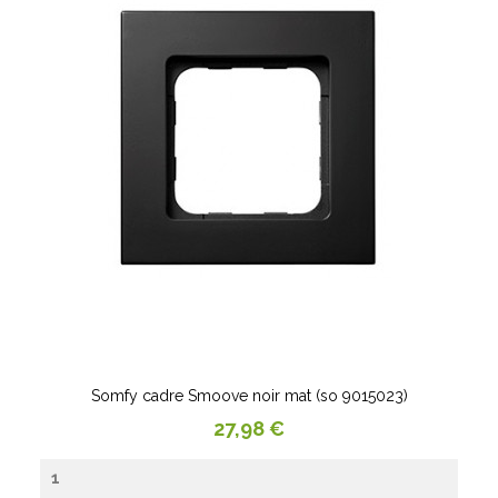
Somfy cadre Smoove noir mat (so 9015023)
Prix
27,98 €