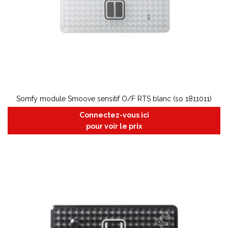
Somfy module Smoove sensitif O/F RTS blanc (so 1811011)
Connectez-vous ici
pour voir le prix