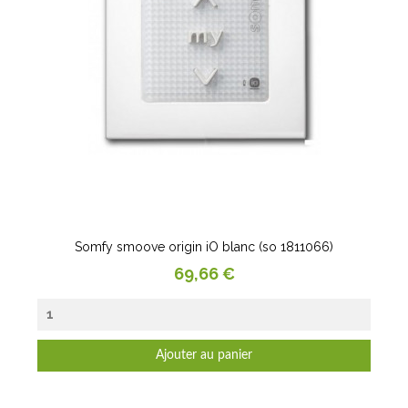
Somfy smoove origin iO blanc (so 1811066)
Prix
69,66 €
Ajouter au panier