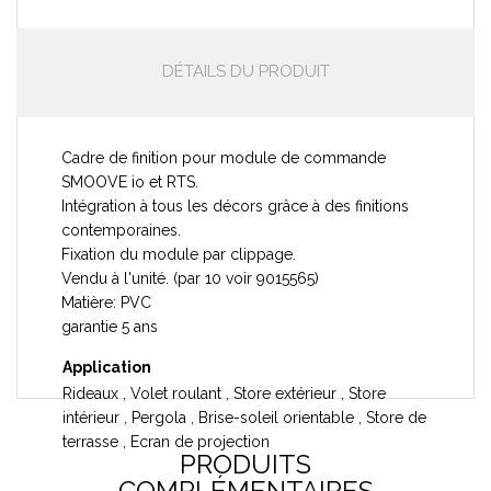
DÉTAILS DU PRODUIT
Cadre de finition pour module de commande
SMOOVE io et RTS.
Intégration à tous les décors grâce à des finitions
contemporaines.
Fixation du module par clippage.
Vendu à l'unité. (par 10 voir 9015565)
Matière: PVC
garantie 5 ans
Application
Rideaux , Volet roulant , Store extérieur , Store
intérieur , Pergola , Brise-soleil orientable , Store de
terrasse , Ecran de projection
PRODUITS
COMPLÉMENTAIRES
9017016 Brochure Smoove sensitif