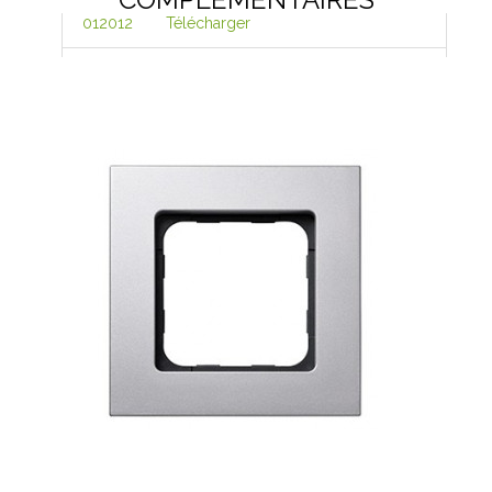
012012
Télécharger
9017008 Aide au choix
Smoove
Télécharger
Normes : certificats CE et
NF
Voir
Largeur
80 mm
Longueur
80 mm
Epaisseur
10 mm
Finition
Acier mat