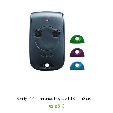
Somfy télécommande Keytis 2 RTS (so 1841026)
Prix
52,26 €