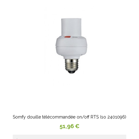
Somfy douille télécommandée on/off RTS (so 2401096)
Prix
51,96 €