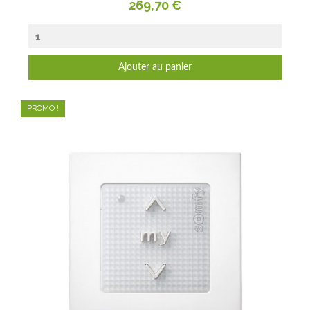
Prix
269,70 €
Ajouter au panier
PROMO !