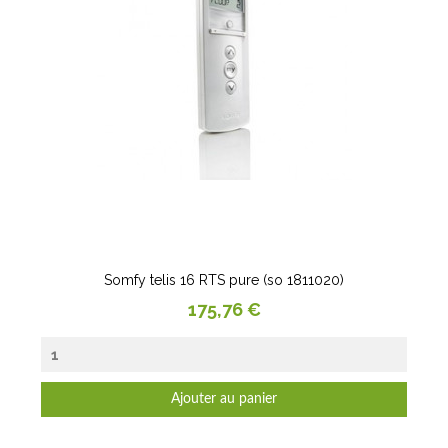
Somfy telis 16 RTS pure (so 1811020)
Prix
175,76 €
Ajouter au panier