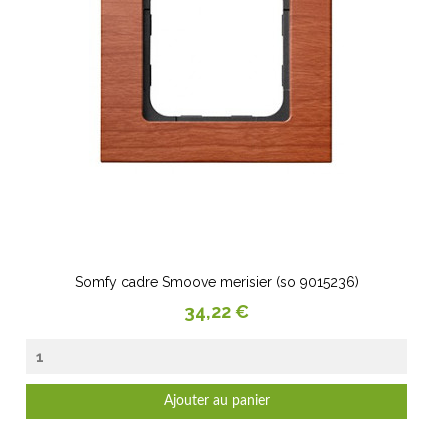
Somfy cadre Smoove merisier (so 9015236)
Prix
34,22 €
Ajouter au panier