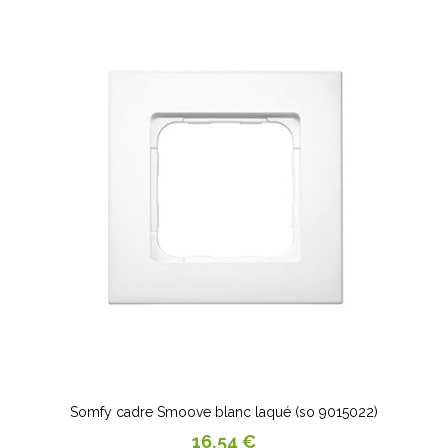
Somfy cadre Smoove blanc laqué (so 9015022)
Prix
16,54 €