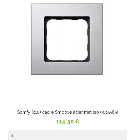
Somfy (x10) cadre Smoove acier mat (so 9015565)
Prix
114,30 €