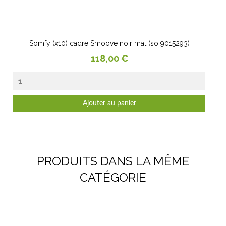
Somfy (x10) cadre Smoove noir mat (so 9015293)
Prix
118,00 €
Ajouter au panier
PRODUITS DANS LA MÊME
CATÉGORIE