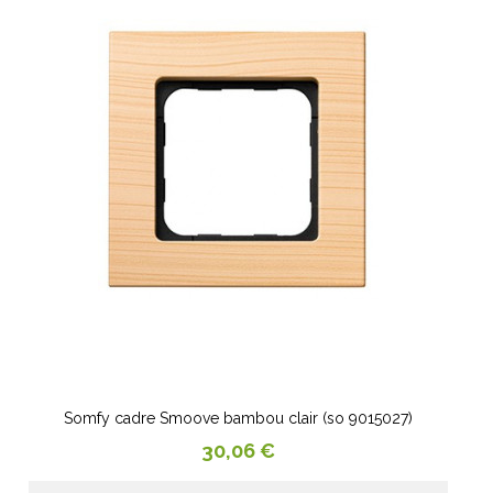
Somfy cadre Smoove bambou clair (so 9015027)
Prix
30,06 €