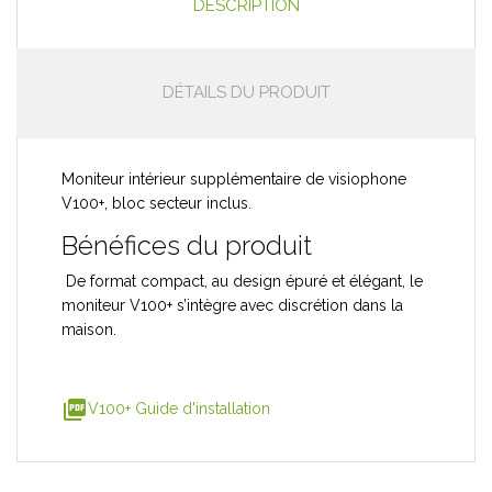
DESCRIPTION
DÉTAILS DU PRODUIT
Moniteur intérieur supplémentaire de visiophone
V100+, bloc secteur inclus.
Bénéfices du produit
De format compact, au design épuré et élégant, le
moniteur V100+ s’intègre avec discrétion dans la
maison.
picture_as_pdf
V100+ Guide d'installation