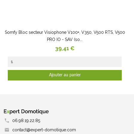
Somfy Bloc secteur Visiophone V100+, V350, V500 RTS, V500
PRO IO - SAV (so...
Prix
39,41 €
Ajouter au panier
06.98.19.22.85
contact@expert-domotique.com