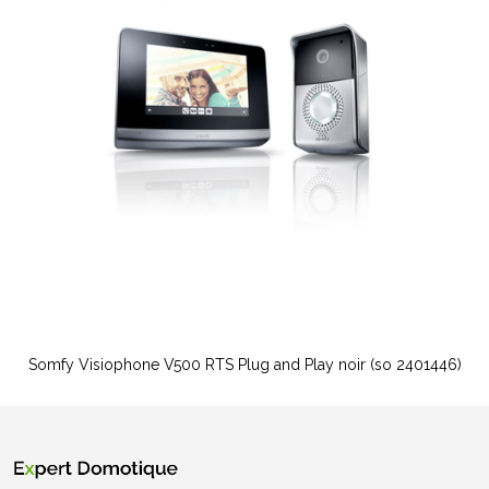
Somfy Visiophone V500 RTS Plug and Play noir (so 2401446)