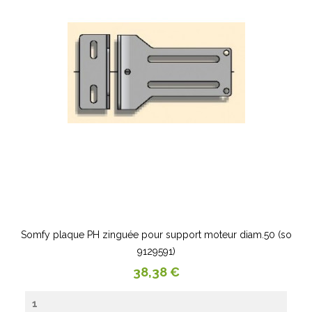
Somfy plaque PH zinguée pour support moteur diam.50 (so
9129591)
Prix
38,38 €