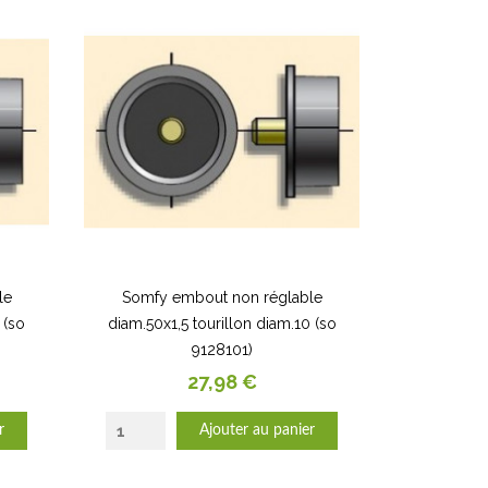
le
Somfy embout non réglable
 (so
diam.50x1,5 tourillon diam.10 (so
9128101)
Prix
27,98 €
r
Ajouter au panier