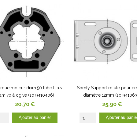
roue moteur diam.50 tube Llaza
Somfy Support rotule pour e
am.70 à ogive (so 9410406)
diamètre 12mm (so 941063
Prix
Prix
20,70 €
25,90 €
Ajouter au panier
Ajouter au panie