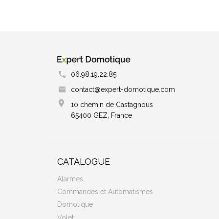
06.98.19.22.85
contact@expert-domotique.com
10 chemin de Castagnous
65400 GEZ, France
CATALOGUE
Alarmes
Commandes et Automatismes
Domotique
Volet