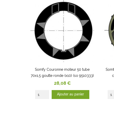
Somfy Couronne moteur 50 tube
Somf
70x1,5 goutte ronde (x10) (so 9510333)
c
Prix
28,08 €
Ajouter au panier