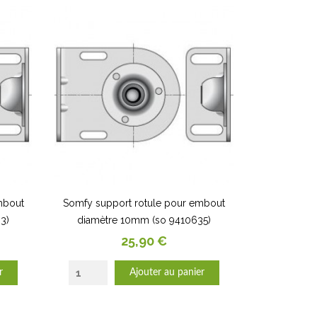
mbout
Somfy support rotule pour embout
3)
diamètre 10mm (so 9410635)
Prix
25,90 €
r
Ajouter au panier