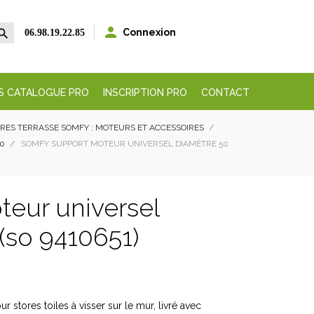


Connexion
06.98.19.22.85
S CATALOGUE PRO
INSCRIPTION PRO
CONTACT
RES TERRASSE SOMFY : MOTEURS ET ACCESSOIRES
60
SOMFY SUPPORT MOTEUR UNIVERSEL DIAMÈTRE 50
eur universel
(so 9410651)
 stores toiles à visser sur le mur, livré avec