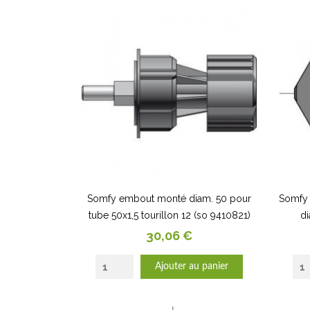
Somfy embout monté diam. 50 pour
Somfy 
tube 50x1,5 tourillon 12 (so 9410821)
di
Prix
30,06 €
Ajouter au panier