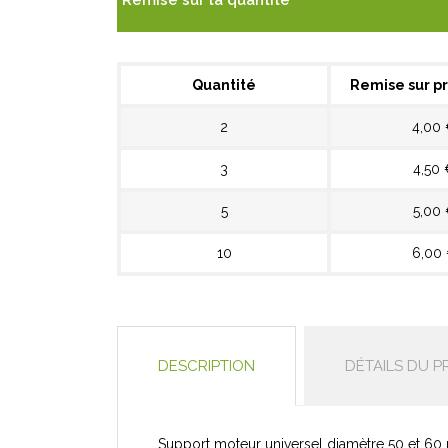
Remise sur la quantité
Quantité
Remise sur pr
2
4,00
3
4,50 
5
5,00
10
6,00
DESCRIPTION
DÉTAILS DU P
Support moteur universel diamètre 50 et 60 pou