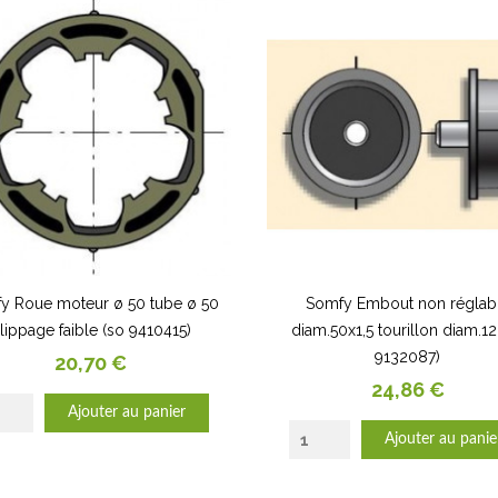
y Roue moteur ø 50 tube ø 50
Somfy Embout non réglab
lippage faible (so 9410415)
diam.50x1,5 tourillon diam.12
9132087)
Prix
20,70 €
Prix
24,86 €
Ajouter au panier
Ajouter au panie