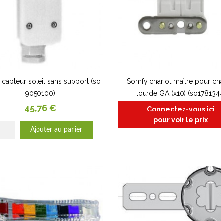
capteur soleil sans support (so
Somfy chariot maître pour c
9050100)
lourde GA (x10) (so178134
Prix
45,76 €
Connectez-vous ici
pour voir le prix
Ajouter au panier