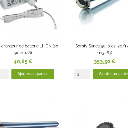
chargeur de batterie LI-ION (so
Somfy Sunea 50 io csi 20/1
9021028)
1113267)
Prix
Prix
40,85 €
353,50 €
Ajouter au panier
Ajouter au panie