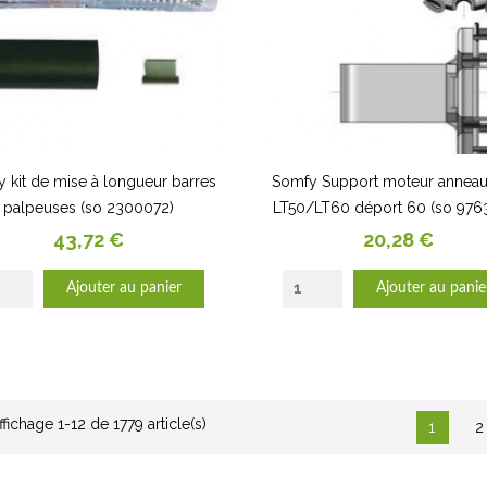
 kit de mise à longueur barres
Somfy Support moteur anneau 
palpeuses (so 2300072)
LT50/LT60 déport 60 (so 976
Prix
Prix
43,72 €
20,28 €
Ajouter au panier
Ajouter au panie
ffichage 1-12 de 1779 article(s)
1
2