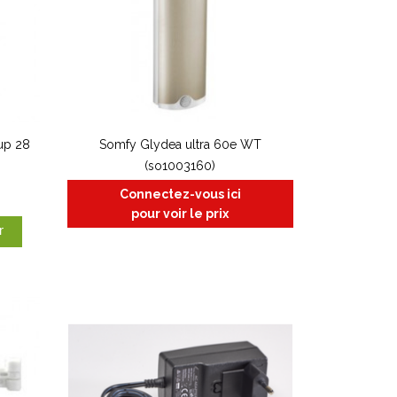
up 28
Somfy Glydea ultra 60e WT
(so1003160)
Connectez-vous ici
pour voir le prix
r