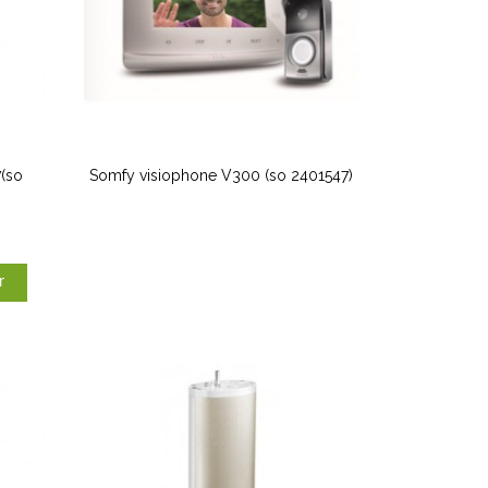
7(so
Somfy visiophone V300 (so 2401547)
r