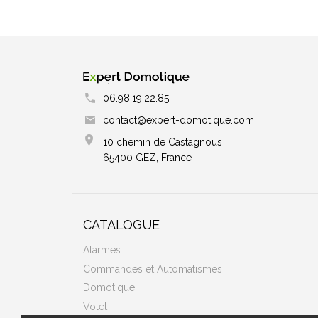
06.98.19.22.85
contact@expert-domotique.com
10 chemin de Castagnous
65400 GEZ, France
CATALOGUE
Alarmes
Commandes et Automatismes
Domotique
Volet