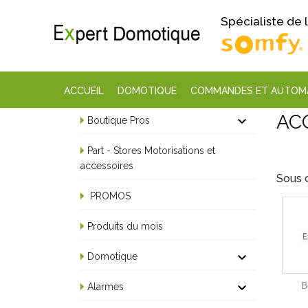
Spécialiste de
ACCUEIL
DOMOTIQUE
COMMANDES ET AUTOM
AC

Boutique Pros
Part - Stores Motorisations et
accessoires
Sous 
PROMOS
Produits du mois

Domotique

B
Alarmes