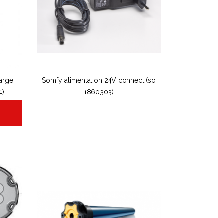
harge
Somfy alimentation 24V connect (so
4)
1860303)