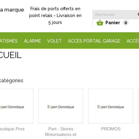
Frais de ports offerts en
 la marque
point relais - Livraison en

5 jours
Panier
0
ATISMES
ALARME
VOLET
ACCÈS PORTAIL GARAGE
ACCÈ
CUEIL
catégories
outique Pros
Part - Stores
PROMOS
Motorisations et