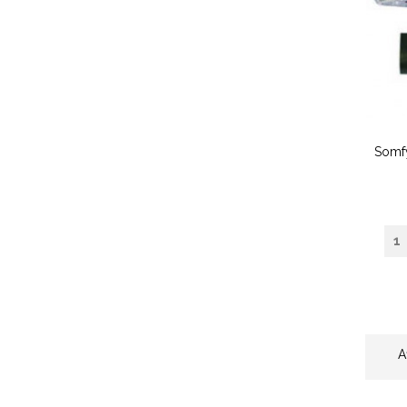
Somfy
A