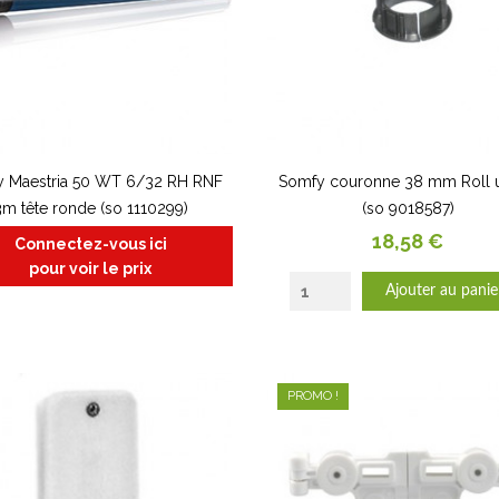
 Maestria 50 WT 6/32 RH RNF
Somfy couronne 38 mm Roll 
3m tête ronde (so 1110299)
(so 9018587)
Prix
18,58 €
Connectez-vous ici
pour voir le prix
Ajouter au panie
PROMO !