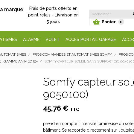
Frais de ports offerts en
 la marque
point relais - Livraison en

5 jours
Panier
0
ATISMES
ALARME
VOLET
ACCÈS PORTAIL GARAGE
ACCÈ
AUTOMATISMES
PROS COMMANDES ET AUTOMATISMES SOMFY
PROS CO
 : GAMME ANIMÉO IB+
SOMFY CAPTEUR SOLEIL SANS SUPPORT (SO 9050100
Somfy capteur sole
9050100)
45,76 €
TTC
prend en compte l'intensité lumineuse du solei
bâtiment. Se raccorde directement sur l'outsid