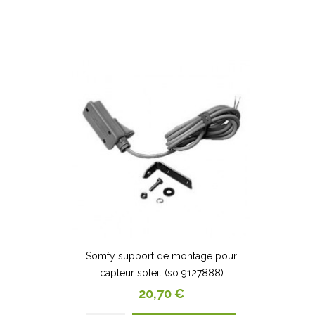
Somfy support de montage pour
capteur soleil (so 9127888)
Prix
20,70 €