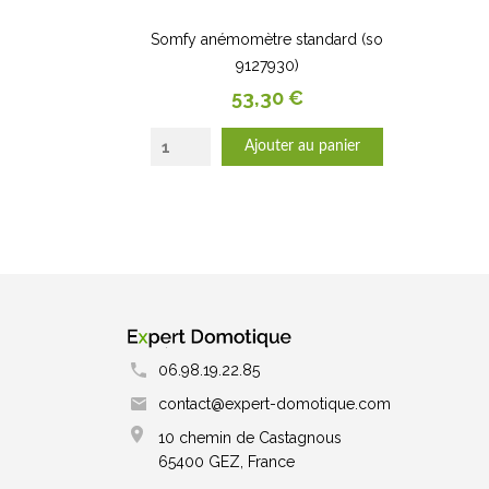
Somfy anémomètre standard (so
9127930)
Prix
53,30 €
Ajouter au panier
06.98.19.22.85
contact@expert-domotique.com
10 chemin de Castagnous
65400 GEZ, France