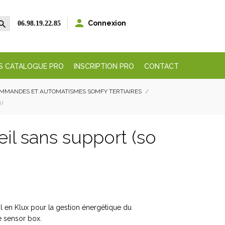


Connexion
06.98.19.22.85
S CATALOGUE PRO
INSCRIPTION PRO
CONTACT
MMANDES ET AUTOMATISMES SOMFY TERTIAIRES
)
il sans support (so
l en Klux pour la gestion énergétique du
e sensor box.