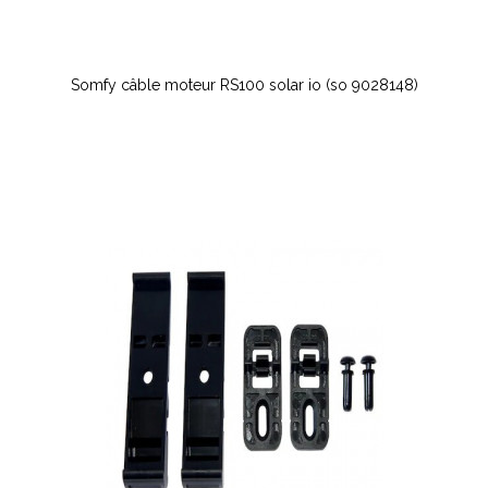
Somfy câble moteur RS100 solar io (so 9028148)