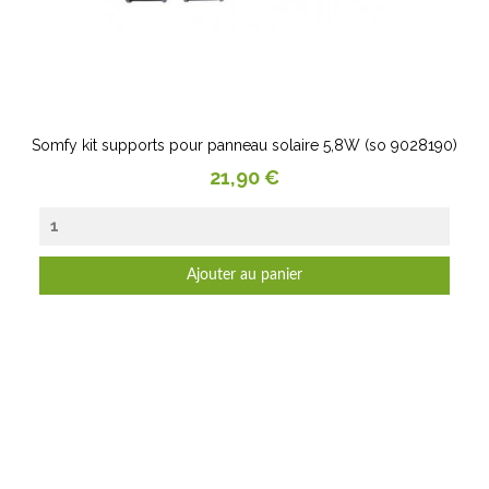
Somfy kit supports pour panneau solaire 5,8W (so 9028190)
Prix
21,90 €
Ajouter au panier