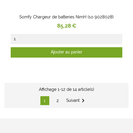
Somfy Chargeur de batteries NimH (so 9028028)
Prix
85,28 €
Ajouter au panier
Affichage 1-12 de 14 article(s)

Suivant
1
2