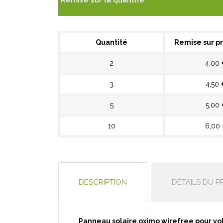
Remise sur la quantité
Quantité
Remise sur pr
2
4,00
3
4,50 
5
5,00
10
6,00
DESCRIPTION
DÉTAILS DU P
Panneau solaire oximo wirefree
pour vo