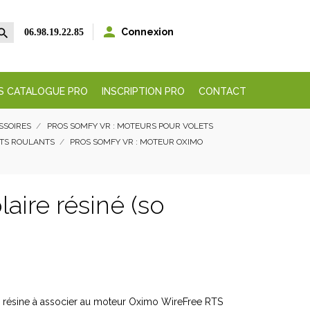


Connexion
06.98.19.22.85
S CATALOGUE PRO
INSCRIPTION PRO
CONTACT
ESSOIRES
PROS SOMFY VR : MOTEURS POUR VOLETS
ETS ROULANTS
PROS SOMFY VR : MOTEUR OXIMO
aire résiné (so
 résine à associer au moteur Oximo WireFree RTS