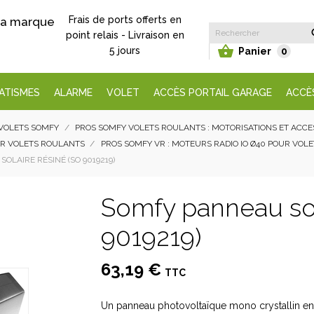
Frais de ports offerts en
 la marque
point relais - Livraison en

5 jours
Panier
0
ATISMES
ALARME
VOLET
ACCÈS PORTAIL GARAGE
ACCÈ
VOLETS SOMFY
PROS SOMFY VOLETS ROULANTS : MOTORISATIONS ET ACC
UR VOLETS ROULANTS
PROS SOMFY VR : MOTEURS RADIO IO Ø40 POUR VOL
OLAIRE RÉSINÉ (SO 9019219)
Somfy panneau sol
9019219)
63,19 €
TTC
Un panneau photovoltaïque mono crystallin en