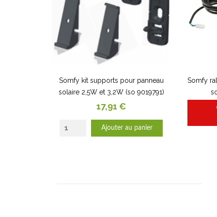
Somfy kit supports pour panneau
Somfy ra
solaire 2,5W et 3,2W (so 9019791)
so
Prix
17,91 €
Ajouter au panier