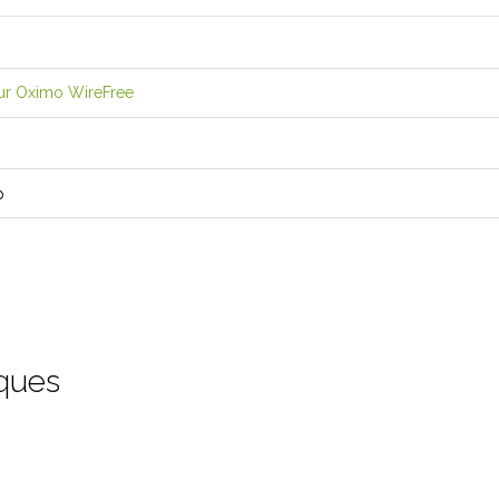
our Oximo WireFree
p
iques