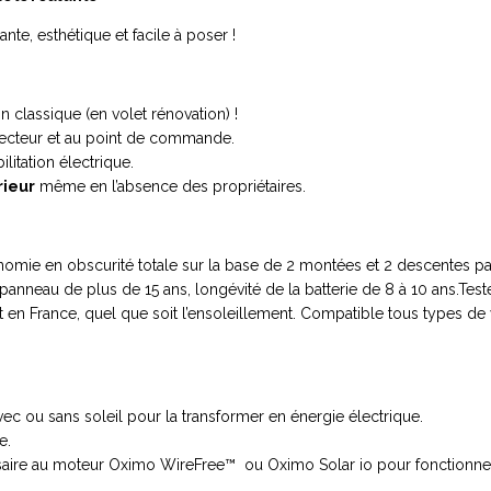
te, esthétique et facile à poser !
n classique (en volet rénovation) !
secteur et au point de commande.
litation électrique.
rieur
même en l’absence des propriétaires.
onomie en obscurité totale sur la base de 2 montées et 2 descentes par
panneau de plus de 15 ans, longévité de la batterie de 8 à 10 ans.Testé
out en France, quel que soit l’ensoleillement. Compatible tous types de
vec ou sans soleil pour la transformer en énergie électrique.
e.
cessaire au moteur Oximo WireFree™
ou Oximo Solar io
pour fonctionne