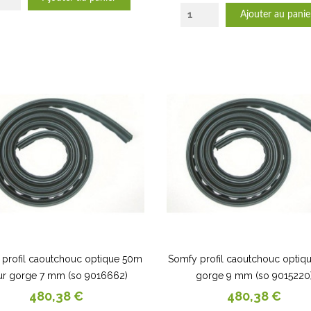
Ajouter au panie
profil caoutchouc optique 50m
Somfy profil caoutchouc optiq
ur gorge 7 mm (so 9016662)
gorge 9 mm (so 9015220
Prix
Prix
480,38 €
480,38 €