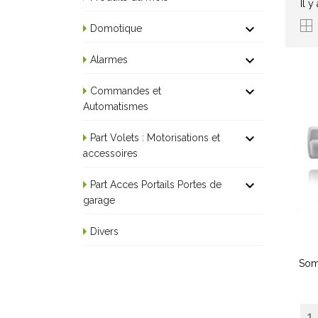
Il y

Domotique

Alarmes

Commandes et
Automatismes

Part Volets : Motorisations et
accessoires

Part Acces Portails Portes de
garage
Divers
Som