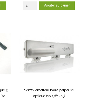
r
Ajouter au panier
que 3
Somfy émetteur barre palpeuse
(so
optique (so 1781245)