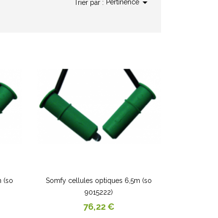

Pertinence
Trier par :
 (so
Somfy cellules optiques 6,5m (so
9015222)
Prix
76,22 €