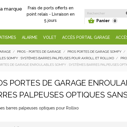
Frais de ports offerts en
 la marque
point relais - Livraison en

5 jours
Panier
0
ATISMES
ALARME
VOLET
ACCÈS PORTAIL GARAGE
ACCÈ
GARAGE
PROS - PORTES DE GARAGE
PROS PORTES DE GARAGE SOMFY
ES SOMFY : SYSTÈMES BARRES PALPEUSES POUR AXROLL ET ROLLIXO
PRO
ORTES DE GARAGE ENROULABLES SOMFY : SYSTÈMES BARRES PALPEUSES OPTI
OS PORTES DE GARAGE ENROULA
RRES PALPEUSES OPTIQUES SANS 
es barres palpeuses optiques pour Rollixo