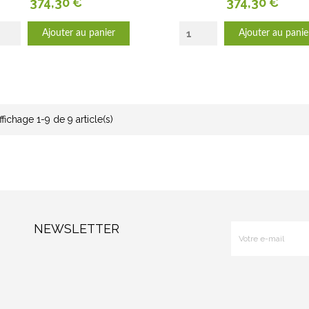
Prix
Prix
374,30 €
374,30 €
Ajouter au panier
Ajouter au panie
ffichage 1-9 de 9 article(s)
NEWSLETTER