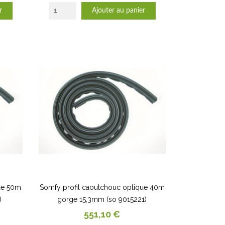
r
Ajouter au panier
ue 50m
Somfy profil caoutchouc optique 40m
)
gorge 15,3mm (so 9015221)
Prix
551,10 €