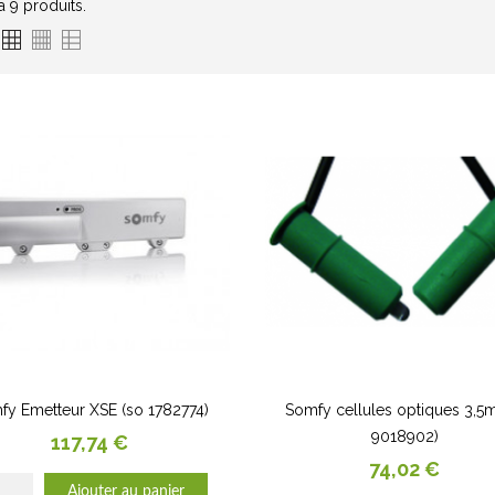
 a 9 produits.
fy Emetteur XSE (so 1782774)
Somfy cellules optiques 3,5m
9018902)
Prix
117,74 €
Prix
74,02 €
Ajouter au panier