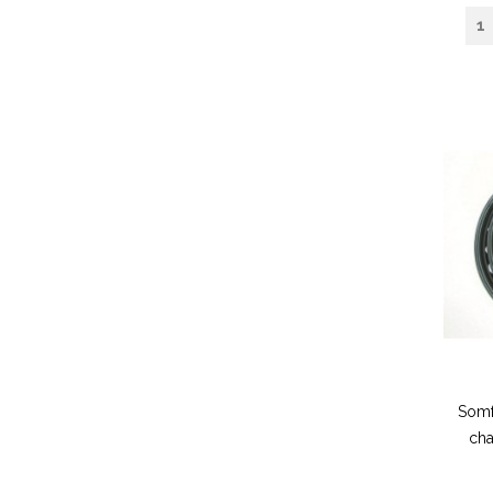
Somf
ch