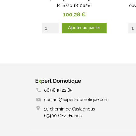
RTS (so 1810628)
ouv
Prix
100,28 €
Ajouter au panier
06.98.19.22.85
contact@expert-domotique.com
10 chemin de Castagnous
65400 GEZ, France