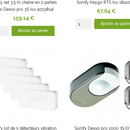
 rail 3,5 m chaîne en 2 parties
Somfy Keygo RTS (so 18410
r Dexxo pro 3S (so 9013814)
Prix
67,64 €
Prix
159,14 €
Ajouter au panie
Ajouter au panier
y lot de 5 détecteurs vibration
Somfy Dexxo pro 1000 3S IO