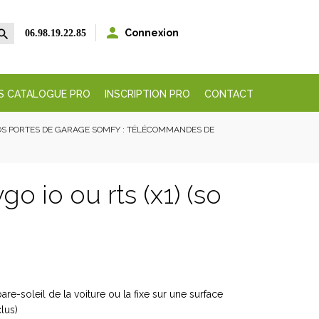


Connexion
06.98.19.22.85
S CATALOGUE PRO
INSCRIPTION PRO
CONTACT
S PORTES DE GARAGE SOMFY : TÉLÉCOMMANDES DE
o io ou rts (x1) (so
-soleil de la voiture ou la fixe sur une surface
lus)