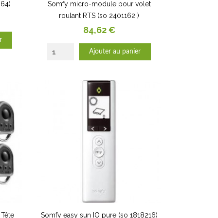
64)
Somfy micro-module pour volet
roulant RTS (so 2401162 )
Prix
84,62 €
r
Ajouter au panier
 Tête
Somfy easy sun IO pure (so 1818216)