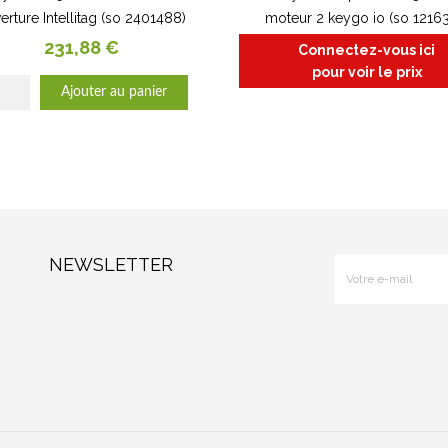
erture Intellitag (so 2401488)
moteur 2 keygo io (so 1216
Prix
231,88 €
Connectez-vous ici
pour voir le prix
Ajouter au panier
NEWSLETTER