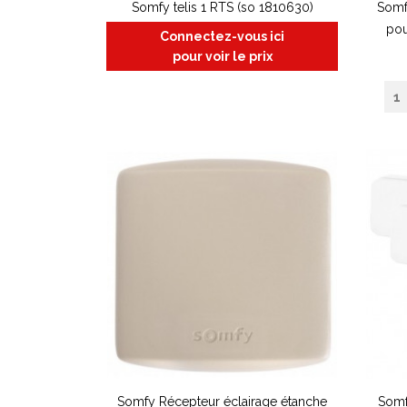
Somfy telis 1 RTS (so 1810630)
Somfy
pou
Connectez-vous ici
pour voir le prix
Somfy Récepteur éclairage étanche
Somf