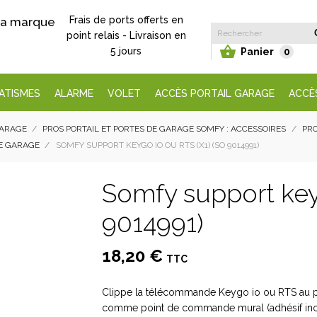
Frais de ports offerts en
 la marque
point relais - Livraison en

5 jours
Panier
0
ATISMES
ALARME
VOLET
ACCÈS PORTAIL GARAGE
ACCÈ
GARAGE
PROS PORTAIL ET PORTES DE GARAGE SOMFY : ACCESSOIRES
PRO
DE GARAGE
SOMFY SUPPORT KEYGO IO OU RTS (X1) (SO 9014991)
Somfy support keyg
9014991)
18,20 €
TTC
Clippe la télécommande Keygo io ou RTS au pare
comme point de commande mural (adhésif inc