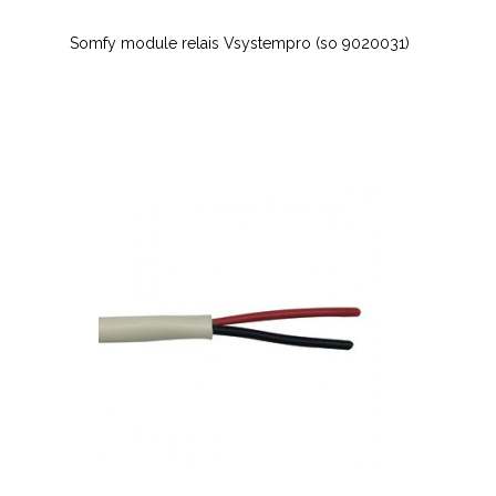
Somfy module relais Vsystempro (so 9020031)