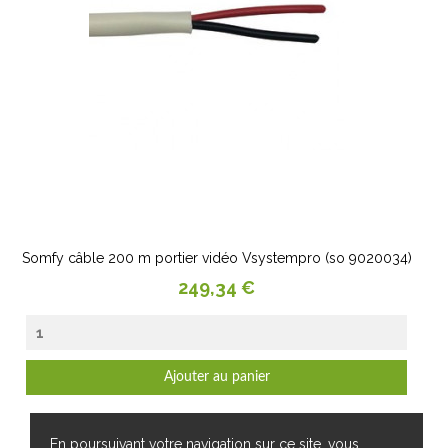
Somfy câble 200 m portier vidéo Vsystempro (so 9020034)
Prix
249,34 €
Ajouter au panier
En poursuivant votre navigation sur ce site, vous