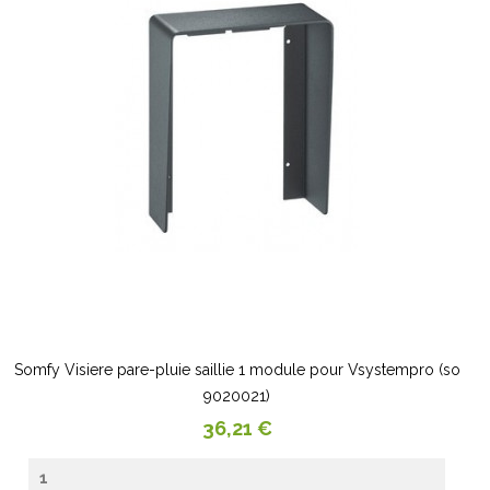
Somfy Visiere pare-pluie saillie 1 module pour Vsystempro (so
9020021)
Prix
36,21 €