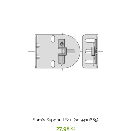
Somfy Support LS40 (so 9410665)
Prix
27,98 €