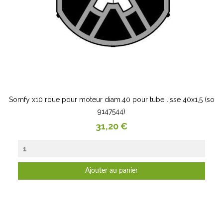
Somfy x10 roue pour moteur diam.40 pour tube lisse 40x1,5 (so
9147544)
Prix
31,20 €
Ajouter au panier