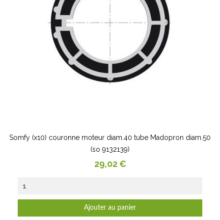
Somfy (x10) couronne moteur diam.40 tube Madopron diam.50
(so 9132139)
Prix
29,02 €
Ajouter au panier