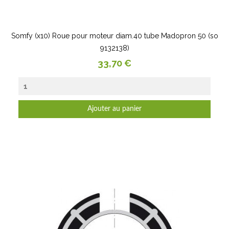
Somfy (x10) Roue pour moteur diam.40 tube Madopron 50 (so
9132138)
Prix
33,70 €
Ajouter au panier