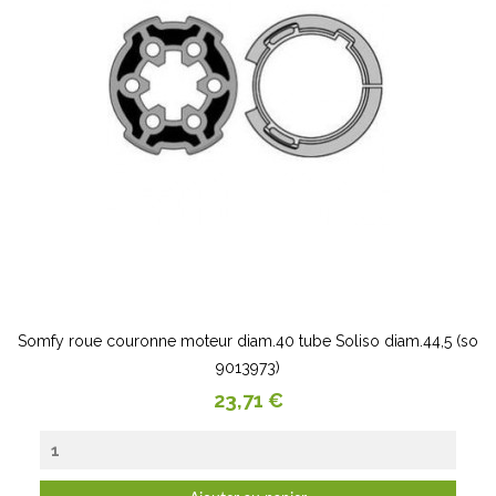
Somfy roue couronne moteur diam.40 tube Soliso diam.44,5 (so
9013973)
Prix
23,71 €