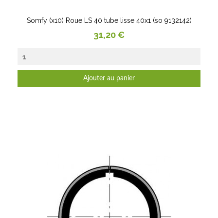
Somfy (x10) Roue LS 40 tube lisse 40x1 (so 9132142)
Prix
31,20 €
Ajouter au panier