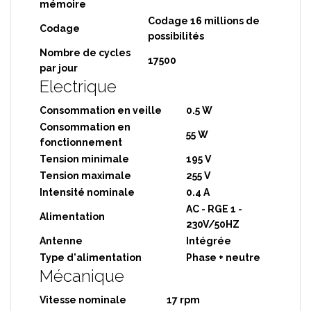
mémoire
Codage 16 millions de
Codage
possibilités
Nombre de cycles
17500
par jour
Electrique
Consommation en veille
0.5 W
Consommation en
55 W
fonctionnement
Tension minimale
195 V
Tension maximale
255 V
Intensité nominale
0.4 A
AC - RGE 1 -
Alimentation
230V/50HZ
Antenne
Intégrée
Type d'alimentation
Phase + neutre
Mécanique
Vitesse nominale
17 rpm