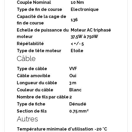
Couple Nominal
10 Nm
Type de fin de course
Electronique
Capacité de la cage de
136
fin de course
Echelle de puissance du
Moteur AC triphasé
moteur
37,5W à 750W
Répétabilité
< +/- 5
Type de tête moteur
Etoile
Câble
Type de câble
VVF
Câble amovible
Oui
Longueur du câble
3 m
Couleur du câble
Blanc
Nombre de fils par câble
2
Type de fiche
Dénudé
Section de fils
0.75 mm²
Autres
Température minimale d'utilisation
-20 °C