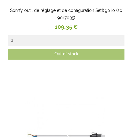
Somfy outil de réglage et de configuration Set&go io (so
9017035)
Prix
109,35 €
Out of stock