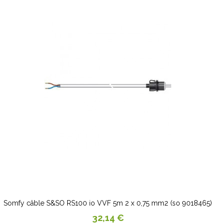
Somfy câble S&SO RS100 io VVF 5m 2 x 0,75 mm2 (so 9018465)
Prix
32,14 €