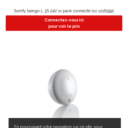
Somfy Ixengo L 3S 24V io pack connecté (so 1216559)
Connectez-vous ici
pour voir le prix
En poursuivant votre navigation sur ce site, vous