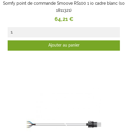
Somfy point de commande Smoove RS100 1 io cadre blanc (so
1811321)
Prix
64,21 €
Ajouter au panier