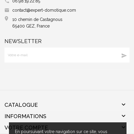
06.98.19.22.85
contact@expert-domotique.com
10 chemin de Castagnous
65400 GEZ, France
NEWSLETTER


CATALOGUE

INFORMATIONS

VOTRE COMPTE
En poursuivant votre navigation sur ce site, vous