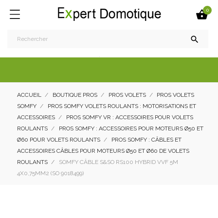
0


ACCUEIL
BOUTIQUE PROS
PROS VOLETS
PROS VOLETS
SOMFY
PROS SOMFY VOLETS ROULANTS : MOTORISATIONS ET
ACCESSOIRES
PROS SOMFY VR : ACCESSOIRES POUR VOLETS
ROULANTS
PROS SOMFY : ACCESSOIRES POUR MOTEURS Ø50 ET
Ø60 POUR VOLETS ROULANTS
PROS SOMFY : CÂBLES ET
ACCESSOIRES CÂBLES POUR MOTEURS Ø50 ET Ø60 DE VOLETS
ROULANTS
SOMFY CÂBLE S&SO RS100 HYBRID VVF 5M
4X0,75MM2 (SO 9018499)