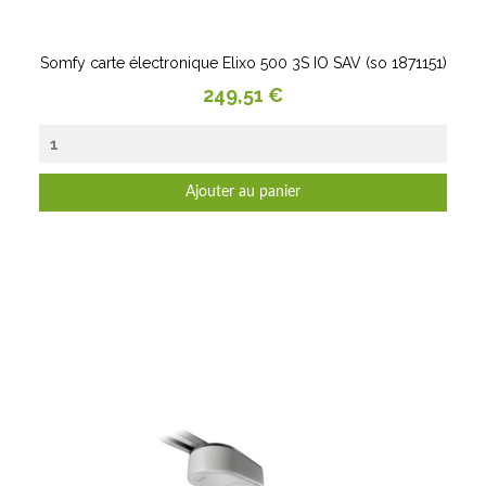
Somfy carte électronique Elixo 500 3S IO SAV (so 1871151)
Prix
249,51 €
Ajouter au panier