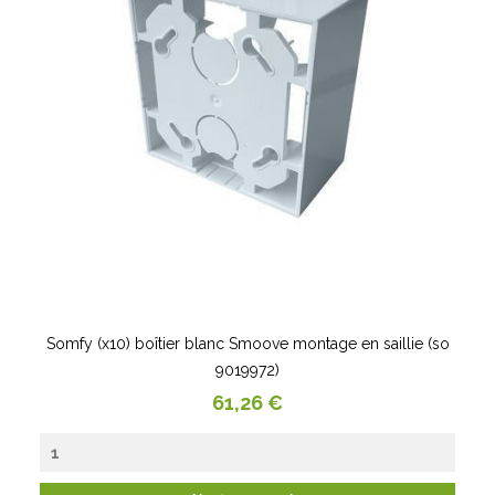
Somfy (x10) boîtier blanc Smoove montage en saillie (so
9019972)
Prix
61,26 €