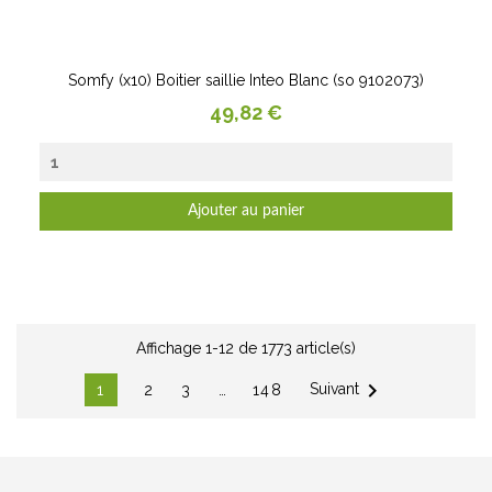
Somfy (x10) Boitier saillie Inteo Blanc (so 9102073)
Prix
49,82 €
Ajouter au panier
Affichage 1-12 de 1773 article(s)

Suivant
1
2
3
…
148