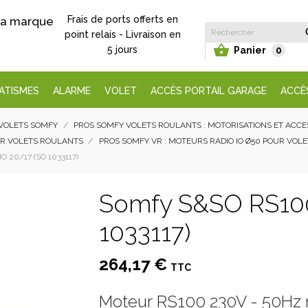
Frais de ports offerts en
 la marque
point relais - Livraison en

5 jours
Panier
0
ATISMES
ALARME
VOLET
ACCÈS PORTAIL GARAGE
ACCÈ
VOLETS SOMFY
PROS SOMFY VOLETS ROULANTS : MOTORISATIONS ET ACC
UR VOLETS ROULANTS
PROS SOMFY VR : MOTEURS RADIO IO Ø50 POUR VOL
 20/17 (SO 1033117)
Somfy S&SO RS100
1033117)
264,17 €
TTC
Moteur RS100 230V - 50Hz r