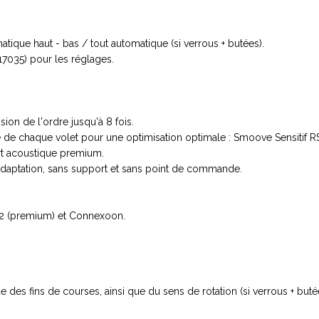
ique haut - bas / tout automatique (si verrous + butées).
017035) pour les réglages.
ion de l'ordre jusqu'à 8 fois.
haque volet pour une optimisation optimale : Smoove Sensitif RS100 
ort acoustique premium.
adaptation, sans support et sans point de commande.
2 (premium) et Connexoon.
des fins de courses, ainsi que du sens de rotation (si verrous + buté