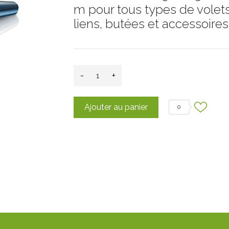
m pour tous types de volets
liens, butées et accessoire
-
+
Ajouter au panier
0