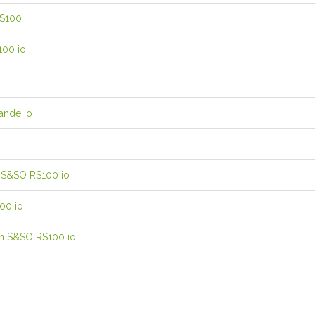
RS100
100 io
ande io
e S&SO RS100 io
00 io
on S&SO RS100 io