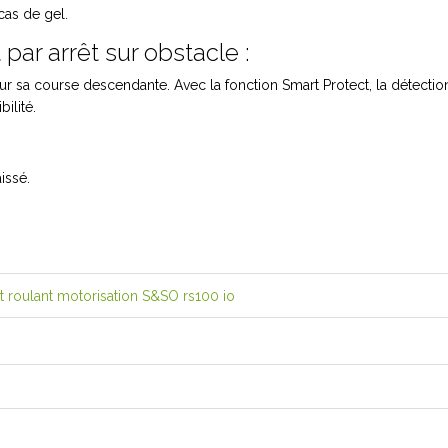
cas de gel.
 par arrêt sur obstacle :
sur sa course descendante. Avec la fonction Smart Protect, la détectio
ilité.
issé.
 roulant motorisation S&SO rs100 io