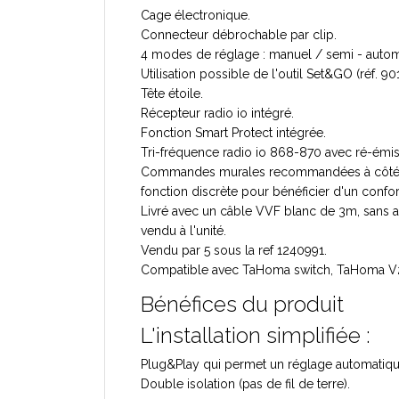
Cage électronique.
Connecteur débrochable par clip.
4 modes de réglage : manuel / semi - automat
Utilisation possible de l'outil Set&GO (réf. 9
Tête étoile.
Récepteur radio io intégré.
Fonction Smart Protect intégrée.
Tri-fréquence radio io 868-870 avec ré-émiss
Commandes murales recommandées à côté de c
fonction discrète pour bénéficier d'un conf
Livré avec un câble VVF blanc de 3m, sans 
vendu à l'unité.
Vendu par 5 sous la ref 1240991.
Compatible avec TaHoma switch, TaHoma V
Bénéfices du produit
L'installation simplifiée :
Plug&Play qui permet un réglage automatique 
Double isolation (pas de fil de terre).