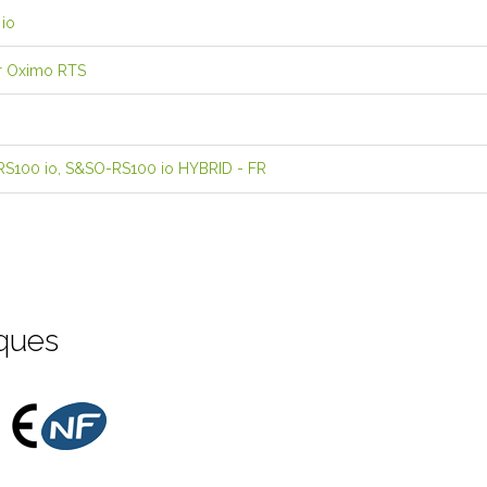
 io
ur Oximo RTS
RS100 io, S&SO-RS100 io HYBRID - FR
iques