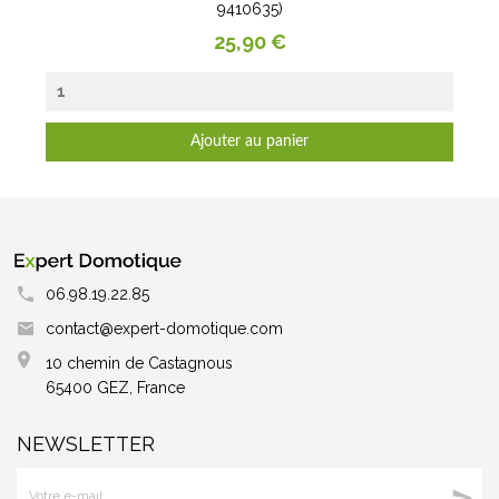
9410635)
Prix
25,90 €
Ajouter au panier
06.98.19.22.85
contact@expert-domotique.com
10 chemin de Castagnous
65400 GEZ, France
NEWSLETTER
