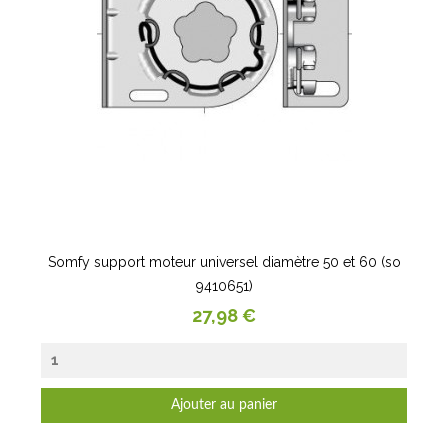
Somfy support moteur universel diamètre 50 et 60 (so
9410651)
Prix
27,98 €
Ajouter au panier