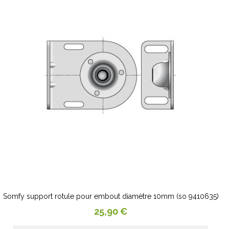
Somfy support rotule pour embout diamètre 10mm (so 9410635)
Prix
25,90 €