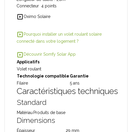
Connecteur 4 points
slideshow
Oximo Solaire
slideshow
Pourquoi installer un volet roulant solaire
connecté dans votre logement ?
slideshow
Découvrir Somfy Solar App
Applicatifs
Volet roulant
Technologie compatible
Garantie
Filaire
5 ans
Caractéristiques techniques
Standard
Matériau
Produits de base
Dimensions
Épaisseur
29 mm