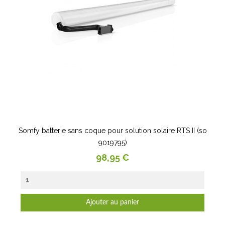
Somfy batterie sans coque pour solution solaire RTS II (so
9019795)
Prix
98,95 €
Ajouter au panier