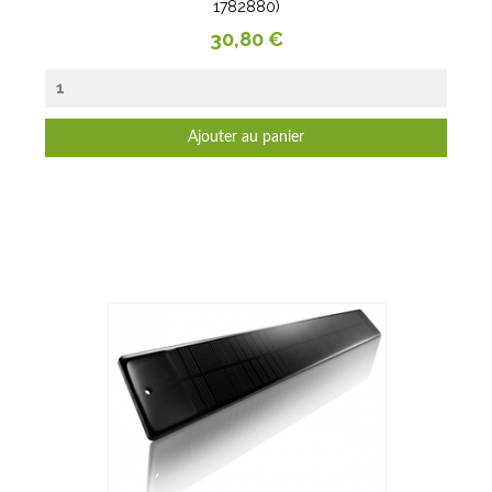
1782880)
Prix
30,80 €
Ajouter au panier