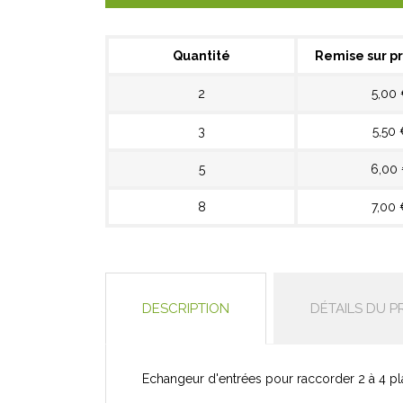
Quantité
Remise sur pr
2
5,00
3
5,50 
5
6,00
8
7,00 
DESCRIPTION
DÉTAILS DU P
Echangeur d'entrées pour raccorder 2 à 4 pla