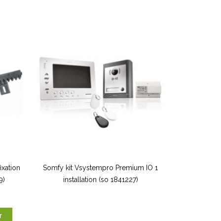
ixation
Somfy kit Vsystempro Premium IO 1
9)
installation (so 1841227)
r