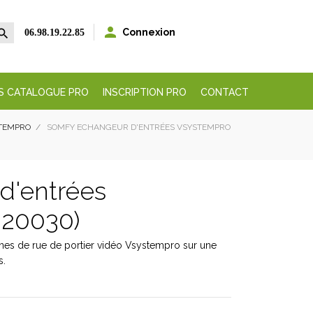


Connexion
06.98.19.22.85
S CATALOGUE PRO
INSCRIPTION PRO
CONTACT
STEMPRO
SOMFY ECHANGEUR D'ENTRÉES VSYSTEMPRO
d'entrées
020030)
ines de rue de portier vidéo Vsystempro sur une
s.