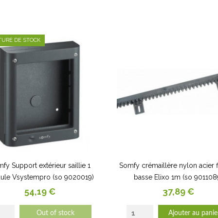
TURE DE STOCK
fy Support extérieur saillie 1
Somfy crémaillère nylon acier f
le Vsystempro (so 9020019)
basse Elixo 1m (so 901108
Prix
Prix
54,19 €
37,89 €
Out of stock
Ajouter au panie