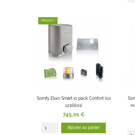
PROMO !
Somfy Elixo Smart io pack Confort (so
Som
1216601)
mo
Prix
745,01 €
Ajouter au panier