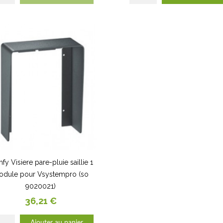
fy Visiere pare-pluie saillie 1
dule pour Vsystempro (so
9020021)
Prix
36,21 €
Ajouter au panier