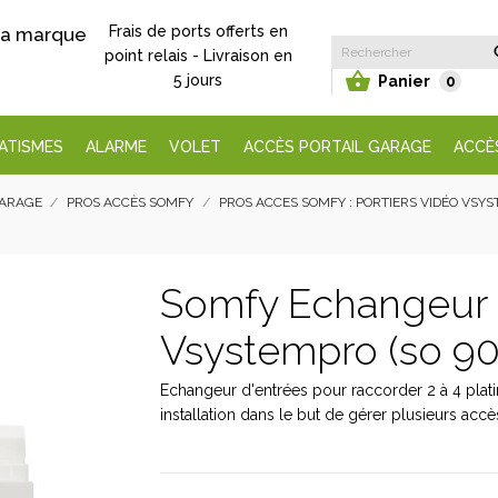
Frais de ports offerts en
 la marque
point relais - Livraison en

5 jours
Panier
0
ATISMES
ALARME
VOLET
ACCÈS PORTAIL GARAGE
ACCÈ
GARAGE
PROS ACCÈS SOMFY
PROS ACCES SOMFY : PORTIERS VIDÉO VSY
Somfy Echangeur 
Vsystempro (so 9
Echangeur d'entrées pour raccorder 2 à 4 plat
installation dans le but de gérer plusieurs accè