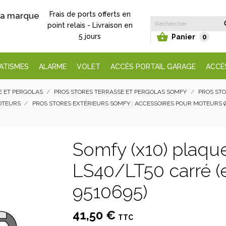
Frais de ports offerts en
 la marque
point relais - Livraison en

5 jours
Panier
0
ATISMES
ALARME
VOLET
ACCÈS PORTAIL GARAGE
ACCÈ
E ET PERGOLAS
PROS STORES TERRASSE ET PERGOLAS SOMFY
PROS STO
MOTEURS
PROS STORES EXTÉRIEURS SOMFY : ACCESSOIRES POUR MOTEURS 
Somfy (x10) plaque
LS40/LT50 carré (e
9510695)
41,50 €
TTC