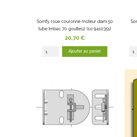
Somfy roue couronne moteur diam.50
So
tube Imbac 70 goutte12 (so 9410351)
Prix
20,70 €
Ajouter au panier