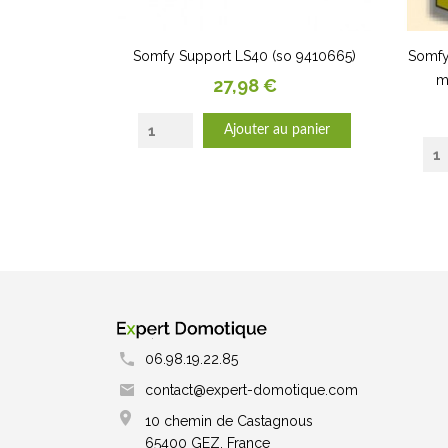
Somfy Support LS40 (so 9410665)
Somfy
m
Prix
27,98 €
Ajouter au panier
06.98.19.22.85
contact@expert-domotique.com
10 chemin de Castagnous
65400 GEZ, France