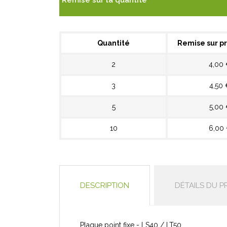
Remise sur la quantité
Quantité
Remise sur pr
2
4,00
3
4,50 
5
5,00
10
6,00
DESCRIPTION
DÉTAILS DU P
Plaque point fixe - LS40 / LT50.