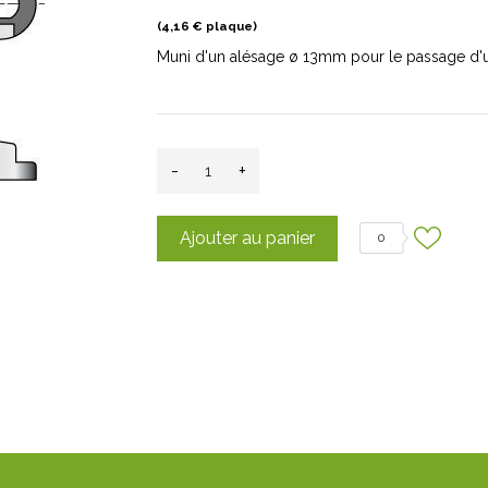
(4,16 € plaque)
Muni d'un alésage ø 13mm pour le passage d'u
-
+
Ajouter au panier
0