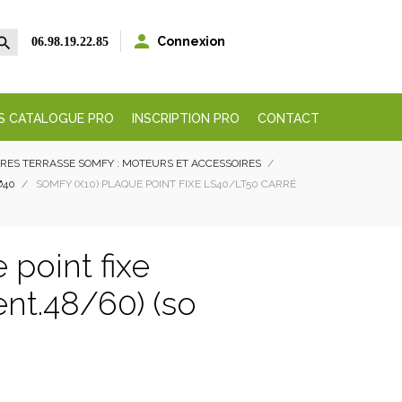


Connexion
06.98.19.22.85
S CATALOGUE PRO
INSCRIPTION PRO
CONTACT
RES TERRASSE SOMFY : MOTEURS ET ACCESSOIRES
Ø40
SOMFY (X10) PLAQUE POINT FIXE LS40/LT50 CARRÉ
 point fixe
nt.48/60) (so