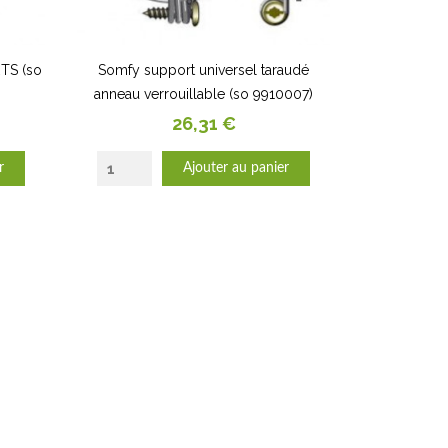
RTS (so
Somfy support universel taraudé
anneau verrouillable (so 9910007)
Prix
26,31 €
r
Ajouter au panier