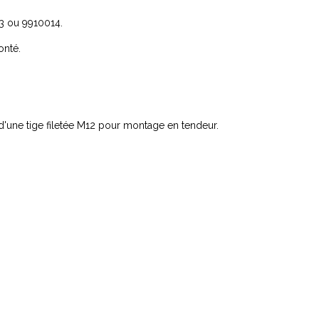
13 ou 9910014.
onté.
'une tige filetée M12 pour montage en tendeur.