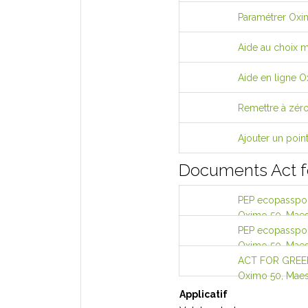
Paramétrer Ox
Aide au choix m
Aide en ligne 
Remettre à zér
Ajouter un poi
Documents Act f
PEP ecopassport
Oximo 50, Maest
PEP ecopassport
Oximo 50, Maest
ACT FOR GREEN 
Oximo 50, Maest
Applicatif