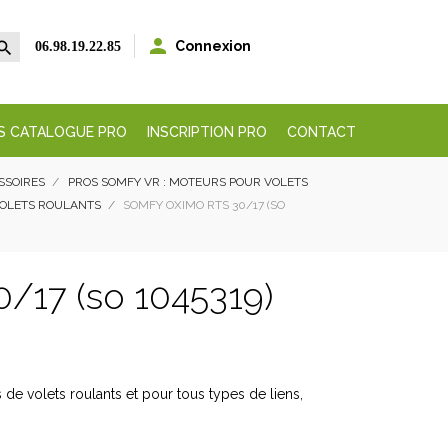


Connexion
06.98.19.22.85
S CATALOGUE PRO
INSCRIPTION PRO
CONTACT
ESSOIRES
PROS SOMFY VR : MOTEURS POUR VOLETS
VOLETS ROULANTS
SOMFY OXIMO RTS 30/17 (SO
0/17 (so 1045319)
e volets roulants et pour tous types de liens,