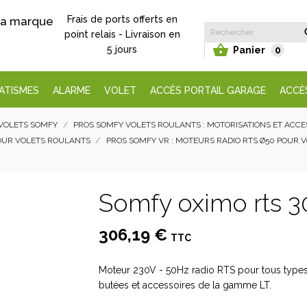
Frais de ports offerts en
 la marque
point relais - Livraison en

5 jours
Panier
0
ATISMES
ALARME
VOLET
ACCÈS PORTAIL GARAGE
ACCÈ
VOLETS SOMFY
PROS SOMFY VOLETS ROULANTS : MOTORISATIONS ET ACC
POUR VOLETS ROULANTS
PROS SOMFY VR : MOTEURS RADIO RTS Ø50 POUR 
Somfy oximo rts 3
306,19 €
TTC
Moteur 230V - 50Hz radio RTS pour tous types d
butées et accessoires de la gamme LT.