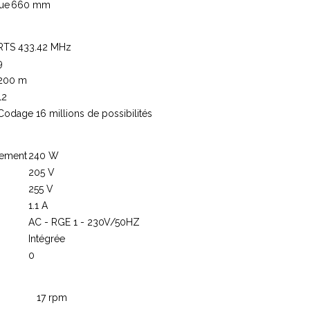
oue
660 mm
RTS 433.42 MHz
9
200 m
12
Codage 16 millions de possibilités
nement
240 W
205 V
255 V
1.1 A
AC - RGE 1 - 230V/50HZ
Intégrée
0
17 rpm