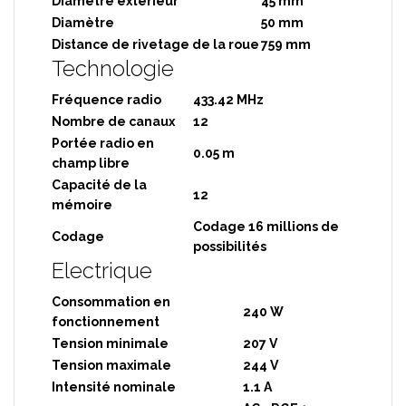
Diamètre extérieur
45 mm
Diamètre
50 mm
Distance de rivetage de la roue
759 mm
Technologie
Fréquence radio
433.42 MHz
Nombre de canaux
12
Portée radio en
0.05 m
champ libre
Capacité de la
12
mémoire
Codage 16 millions de
Codage
possibilités
Electrique
Consommation en
240 W
fonctionnement
Tension minimale
207 V
Tension maximale
244 V
Intensité nominale
1.1 A