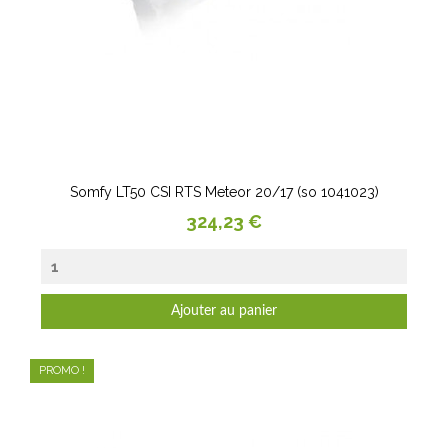
Somfy LT50 CSI RTS Meteor 20/17 (so 1041023)
Prix
324,23 €
Ajouter au panier
PROMO !