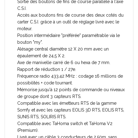
Sortie des boutons de fins de course parallèle à l'axe
C.S.I.
Accès aux boutons fins de course des deux cotés du
carter C.S.I. grâce à un outil de réglage livré avec le
moteur.
Position intermédiaire "préférée" paramétrable via le
bouton "my".
Alésage central diamètre 12 X 20 mm avec un
épaulement de 24,5 X 2.
Axe de manivelle carré de 6 ou hexa de 7 mm.
Rapport de réduction 1 / 27e.
Fréquence radio 433,42 MHz : codage 16 millions de
possibilités + code tournant.
Mémorise jusqu'à 12 points de commande ou niveaux
de groupe dont 3 capteurs RTS.
Compatible avec les émetteurs RTS de la gamme
Somfy et avec les capteurs EOLIS 3D RTS, EOLIS RTS,
SUNIS RTS, SOLIRIS RTS.
Compatible avec TaHoma switch et TaHoma V2
(Premium).
Livré avec un câble 3 conducteurs de 2,50m, sans