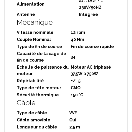
AC - RGE 1 -
Alimentation
230V/50HZ
Antenne
Intégrée
Mécanique
Vitesse nominale
12 rpm
Couple Nominal
40 Nm
Type de fin de course
Fin de course rapide
Capacité de la cage de
34
fin de course
Echelle de puissance du
Moteur AC triphasé
moteur
37,5W à 750W
Répétabilité
+/- 5
Type de tête moteur
CMO
Sécurité thermique
150 °C
Câble
Type de câble
VVF
Câble amovible
Oui
Longueur du câble
2.5 m