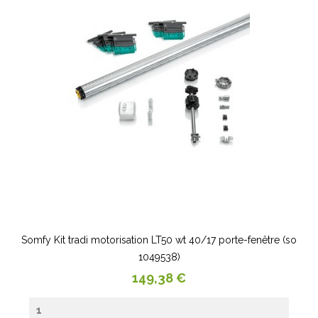
Somfy Kit tradi motorisation LT50 wt 40/17 porte-fenêtre (so
1049538)
Prix
149,38 €