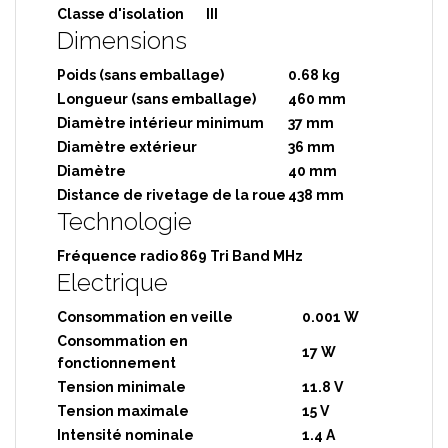
Classe d'isolation
III
Dimensions
Poids (sans emballage)
0.68 kg
Longueur (sans emballage)
460 mm
Diamètre intérieur minimum
37 mm
Diamètre extérieur
36 mm
Diamètre
40 mm
Distance de rivetage de la roue
438 mm
Technologie
Fréquence radio
869 Tri Band MHz
Electrique
Consommation en veille
0.001 W
Consommation en
17 W
fonctionnement
Tension minimale
11.8 V
Tension maximale
15 V
Intensité nominale
1.4 A