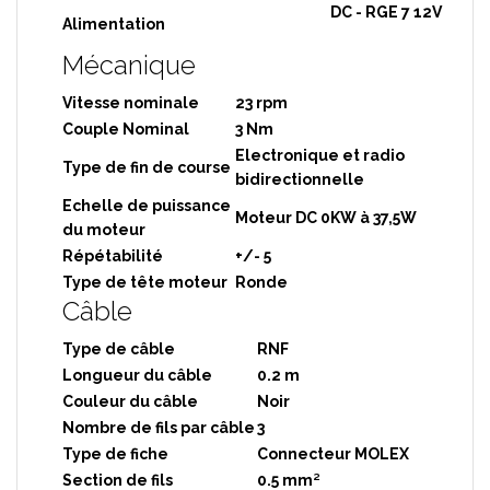
DC - RGE 7 12V
Alimentation
Mécanique
Vitesse nominale
23 rpm
Couple Nominal
3 Nm
Electronique et radio
Type de fin de course
bidirectionnelle
Echelle de puissance
Moteur DC 0KW à 37,5W
du moteur
Répétabilité
+/- 5
Type de tête moteur
Ronde
Câble
Type de câble
RNF
Longueur du câble
0.2 m
Couleur du câble
Noir
Nombre de fils par câble
3
Type de fiche
Connecteur MOLEX
Section de fils
0.5 mm²