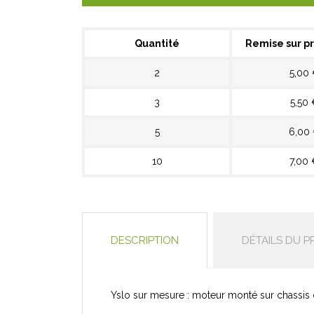
Quantité
Remise sur pr
2
5,00
3
5,50 
5
6,00
10
7,00 
DESCRIPTION
DÉTAILS DU P
Yslo sur mesure : m
oteur monté sur chassis 