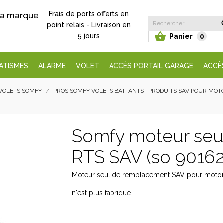
Frais de ports offerts en
 la marque
point relais - Livraison en

5 jours
Panier
0
ATISMES
ALARME
VOLET
ACCÈS PORTAIL GARAGE
ACCÈ
VOLETS SOMFY
PROS SOMFY VOLETS BATTANTS : PRODUITS SAV POUR MOT
Somfy moteur seul
RTS SAV (so 9016
Moteur seul de remplacement SAV pour motoris
n'est plus fabriqué