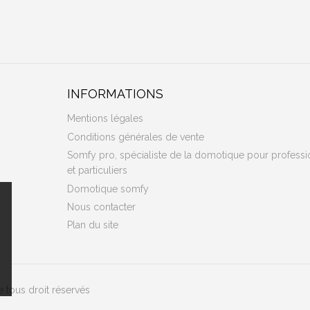
INFORMATIONS
Mentions légales
Conditions générales de vente
Somfy pro, spécialiste de la domotique pour professi
et particuliers
Domotique somfy
Nous contacter
Plan du site
 tous droit réservés