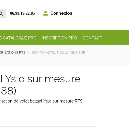


Connexion
06.98.19.22.85
S CATALOGUE PRO
INSCRIPTION PRO
CONTACT
ORISATIONS RTS
SOMFY MOTEUR SEUL YSLO SUR
 Yslo sur mesure
288)
ation de volet battant Yslo sur mesure RTS.