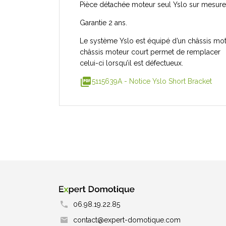
Pièce détachée moteur seul Yslo sur mesure 
Garantie 2 ans.
Le système Yslo est équipé d’un châssis mote
châssis moteur court permet de remplacer
celui-ci lorsqu’il est défectueux.
picture_as_pdf
5115639A - Notice Yslo Short Bracket
06.98.19.22.85
contact@expert-domotique.com