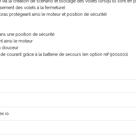
e via la création de scénario et blocage des volets lorsqu'ils sont en 
ssement des volets à la fermeture)
bras protégeant ainsi le moteur et position de sécurité)
ans une position de sécurité
t ainsi le moteur
en douceur
 courant grâce à la batterie de secours (en option ref 9001001)
ex io