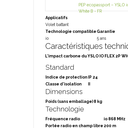
PEP ecopassport – YSLO 
White B - FR
Applicatifs
Volet battant
Technologie compatible
Garantie
io
5 ans
Caractéristiques techn
L’impact carbone du YSLO IO FLEX 2P W
Standard
Indice de protection
IP 24
Classe d'isolation
II
Dimensions
Poids (sans emballage)
8 kg
Technologie
Fréquence radio
io 868 MHz
Portée radio en champ libre
200 m