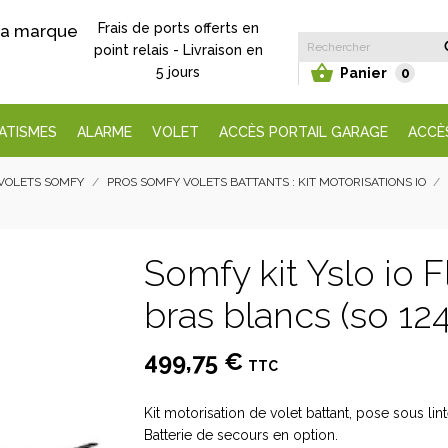
Frais de ports offerts en
 la marque
point relais - Livraison en

5 jours
Panier
0
ATISMES
ALARME
VOLET
ACCÈS PORTAIL GARAGE
ACCÈ
VOLETS SOMFY
PROS SOMFY VOLETS BATTANTS : KIT MOTORISATIONS IO
Somfy kit Yslo io 
bras blancs (so 12
499,75 €
TTC
Kit motorisation de volet battant, pose sous lin
Batterie de secours en option.