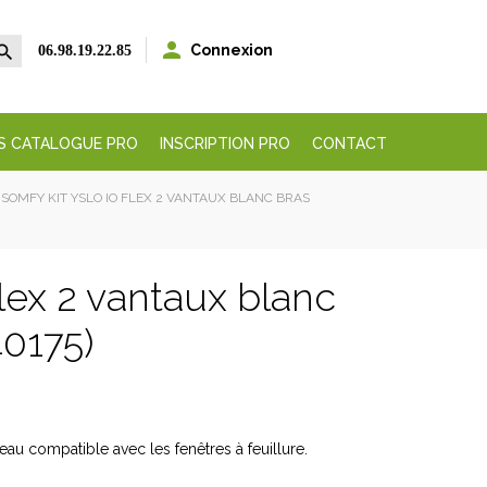


Connexion
06.98.19.22.85
S CATALOGUE PRO
INSCRIPTION PRO
CONTACT
SOMFY KIT YSLO IO FLEX 2 VANTAUX BLANC BRAS
Flex 2 vantaux blanc
40175)
teau compatible avec les fenêtres à feuillure.