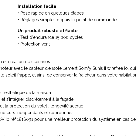
Installation facile
• Pose rapide en quelques étapes
• Réglages simples depuis le point de commande
Un produit robuste et fiable
• Test d'endurance 15 000 cycles
• Protection vent
n et création de scénarios.
moteur avec le capteur d’ensoleillement Somfy Sunis II wirefree io, q
e soleil frappe, et ainsi de conserver la fraicheur dans votre habitatio
à l’esthétique de la maison
r et s’intégrer discrètement à la façade
t la protection du volet : longévité accrue
2 moteurs indépendants et coordonnés
0V io réf 1816091 pour une meilleur protection du système en cas de