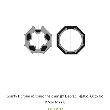
Somfy kit roue et couronne diam 50 Deprat F-5860, Octo 60
(so 9410332)
Prix
15,50 €