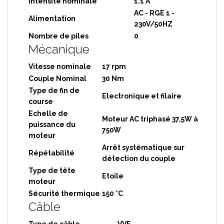
Intensité nominale
1.1 A
AC - RGE 1 -
Alimentation
230V/50HZ
Nombre de piles
0
Mécanique
Vitesse nominale
17 rpm
Couple Nominal
30 Nm
Type de fin de
Electronique et filaire
course
Echelle de
Moteur AC triphasé 37,5W à
puissance du
750W
moteur
Arrêt systématique sur
Répétabilité
détection du couple
Type de tête
Etoile
moteur
Sécurité thermique
150 °C
Câble