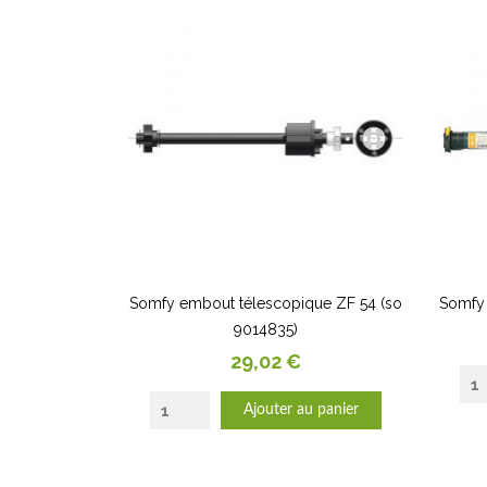
Somfy embout télescopique ZF 54 (so
Somfy 
9014835)
Prix
29,02 €
Ajouter au panier