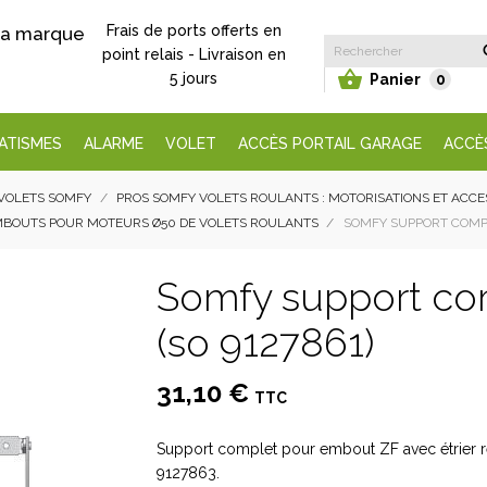
Frais de ports offerts en
 la marque
point relais - Livraison en

5 jours
Panier
0
ATISMES
ALARME
VOLET
ACCÈS PORTAIL GARAGE
ACCÈ
VOLETS SOMFY
PROS SOMFY VOLETS ROULANTS : MOTORISATIONS ET ACC
MBOUTS POUR MOTEURS Ø50 DE VOLETS ROULANTS
SOMFY SUPPORT COMPL
Somfy support co
(so 9127861)
31,10 €
TTC
Support complet pour embout ZF avec étrier re
9127863.