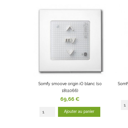
Somfy smoove origin iO blanc (so
Somfy
1811066)
Prix
69,66 €
Ajouter au panier