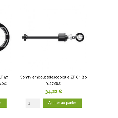
LT 50
Somfy embout télescopique ZF 64 (so
0400)
9127862)
Prix
34,22 €
r
Ajouter au panier