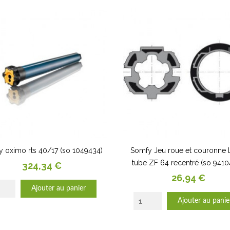
 oximo rts 40/17 (so 1049434)
Somfy Jeu roue et couronne 
tube ZF 64 recentré (so 941
Prix
324,34 €
Prix
26,94 €
Ajouter au panier
Ajouter au panie