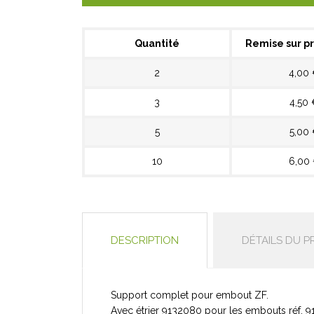
Quantité
Remise sur pr
2
4,00
3
4,50 
5
5,00
10
6,00
DESCRIPTION
DÉTAILS DU P
Support complet pour embout ZF.
Avec étrier 9132080 pour les embouts réf. 91