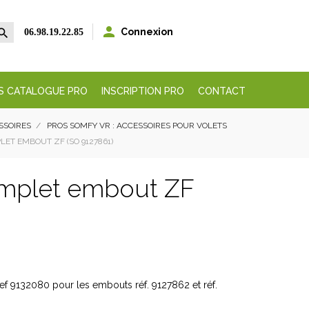


Connexion
06.98.19.22.85
S CATALOGUE PRO
INSCRIPTION PRO
CONTACT
ESSOIRES
PROS SOMFY VR : ACCESSOIRES POUR VOLETS
ET EMBOUT ZF (SO 9127861)
mplet embout ZF
f 9132080 pour les embouts réf. 9127862 et réf.