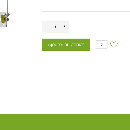
-
+
Ajouter au panier
0