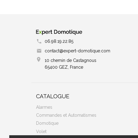
06.98.19.22.85
contact@expert-domotique.com
10 chemin de Castagnous
65400 GEZ, France
CATALOGUE
Alarmes
Commandes et Automatismes
Domotique
Volet