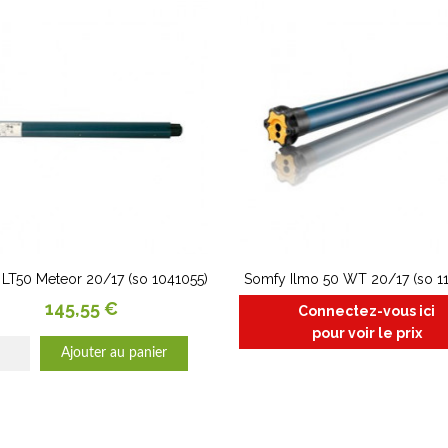
LT50 Meteor 20/17 (so 1041055)
Somfy Ilmo 50 WT 20/17 (so 11
Prix
145,55 €
Connectez-vous ici
pour voir le prix
Ajouter au panier