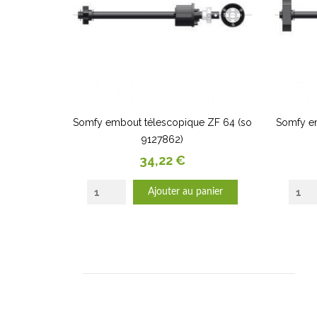
Somfy embout télescopique ZF 64 (so
Somfy e
9127862)
Prix
34,22 €
Ajouter au panier