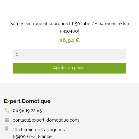
Somfy Jeu roue et couronne LT 50 tube ZF 64 recentré (so
9410400)
Prix
26,94 €
Ajouter au panier
06.98.19.22.85
contact@expert-domotique.com
10 chemin de Castagnous
65400 GEZ, France