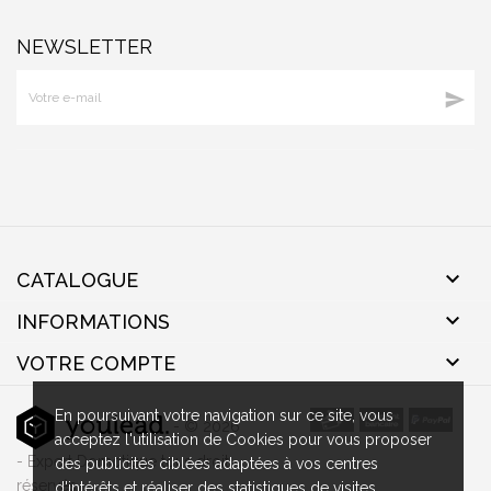
NEWSLETTER


CATALOGUE

INFORMATIONS

VOTRE COMPTE
En poursuivant votre navigation sur ce site, vous
- © 2026
acceptez l'utilisation de Cookies pour vous proposer
- Expert Domotique tous droit
des publicités ciblées adaptées à vos centres
réservés
d'intérêts et réaliser des statistiques de visites.