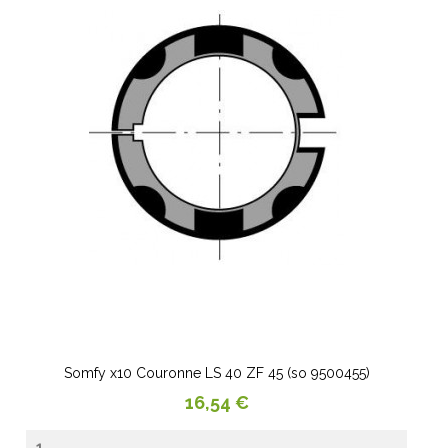
Somfy x10 Couronne LS 40 ZF 45 (so 9500455)
Prix
16,54 €