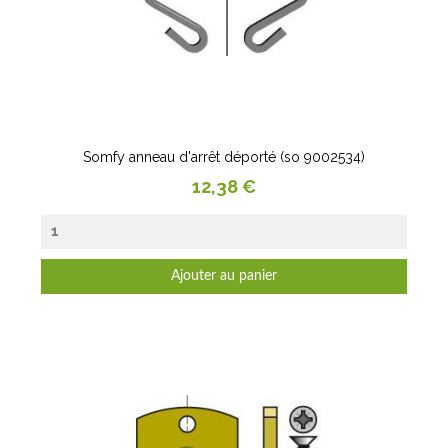
Somfy anneau d'arrêt déporté (so 9002534)
Prix
12,38 €
Ajouter au panier