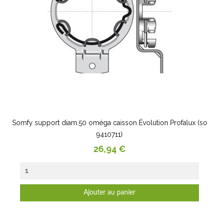
Somfy support diam.50 oméga caisson Évolution Profalux (so
9410711)
Prix
26,94 €
Ajouter au panier