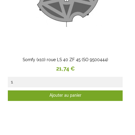
Somfy (x10) roue LS 40 ZF 45 (SO 9500444)
Prix
21,74 €
Ajouter au panier