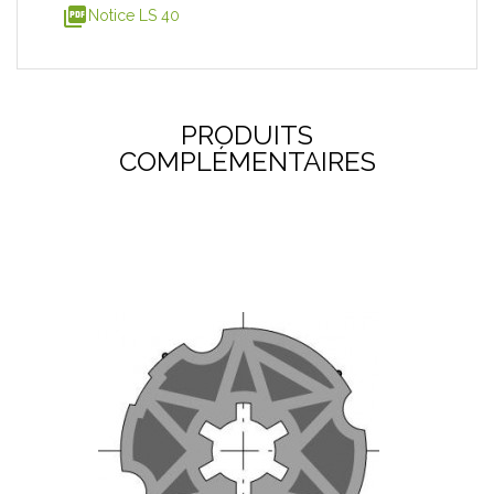
picture_as_pdf
Notice LS 40
PRODUITS
COMPLÉMENTAIRES