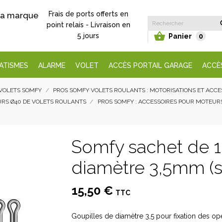
Frais de ports offerts en
 la marque
point relais - Livraison en

5 jours
Panier
0
ATISMES
ALARME
VOLET
ACCÈS PORTAIL GARAGE
ACCÈ
VOLETS SOMFY
PROS SOMFY VOLETS ROULANTS : MOTORISATIONS ET ACC
URS Ø40 DE VOLETS ROULANTS
PROS SOMFY : ACCESSOIRES POUR MOTEUR
Somfy sachet de 1
diamètre 3,5mm (s
15,50 €
TTC
Goupilles de diamètre 3,5 pour fixation des o