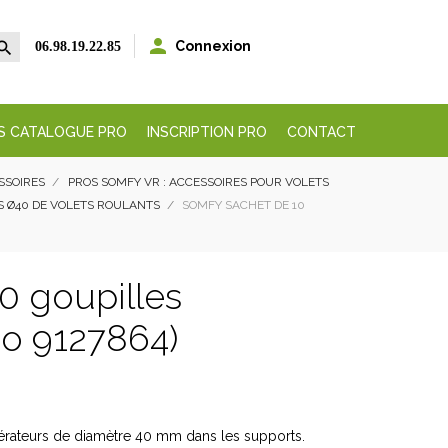


Connexion
06.98.19.22.85
S CATALOGUE PRO
INSCRIPTION PRO
CONTACT
ESSOIRES
PROS SOMFY VR : ACCESSOIRES POUR VOLETS
S Ø40 DE VOLETS ROULANTS
SOMFY SACHET DE 10
0 goupilles
o 9127864)
pérateurs de diamètre 40 mm dans les supports.