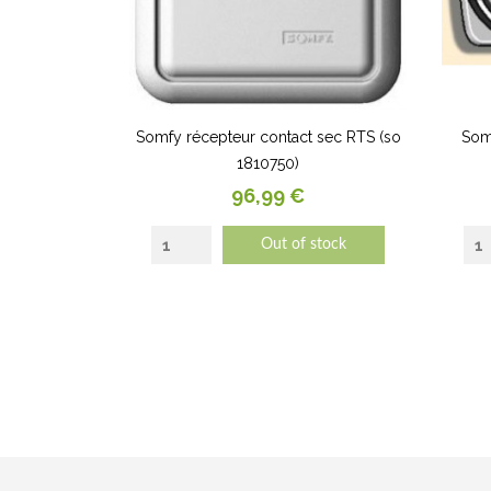
Somfy récepteur contact sec RTS (so
Somf
1810750)
Prix
96,99 €
Out of stock