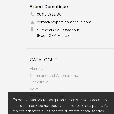
06.98.19.22.85
contact@expert-domotique.com
10 chemin de Castagnous
65400 GEZ, France
CATALOGUE
Alarmes
Commandes et Automatismes
Domotique
Volet
Accès portail garage
En poursuivant votre navigation sur ce site, vous acceptez
Promotions
l'utilisation de Cookies pour vous proposer des publicités
Nouveaux produits
ciblées adaptées à vos centres d'intérêts et réaliser des