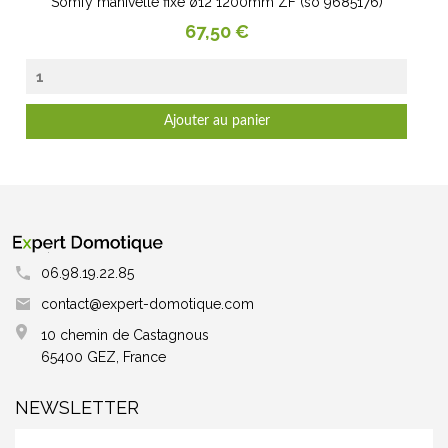
Somfy manivelle fixe ø12 1200mm ZF (so 9685176)
Prix
67,50 €
Ajouter au panier
06.98.19.22.85
contact@expert-domotique.com
10 chemin de Castagnous
65400 GEZ, France
NEWSLETTER