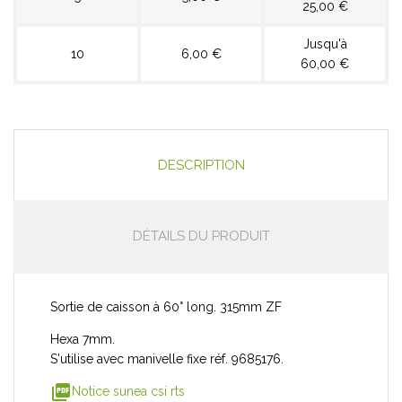
25,00 €
Jusqu'à
10
6,00 €
60,00 €
DESCRIPTION
DÉTAILS DU PRODUIT
Sortie de caisson à 60° long. 315mm ZF
Hexa 7mm.
S'utilise avec manivelle fixe réf. 9685176.
picture_as_pdf
Notice sunea csi rts