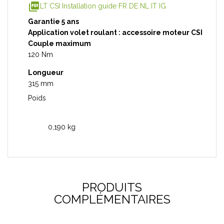
picture_as_pdf
LT CSI Installation guide FR DE NL IT IG
Garantie 5 ans
Application volet roulant : accessoire moteur CSI
Couple maximum
120 Nm
Longueur
315 mm
Poids
0,190 kg
PRODUITS
COMPLÉMENTAIRES