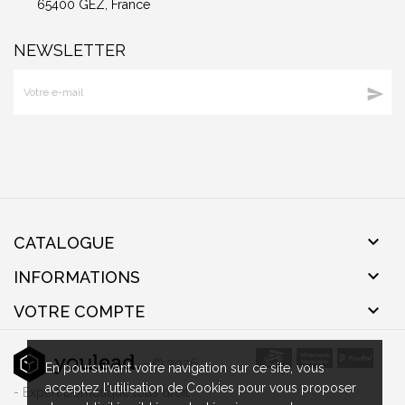
65400 GEZ, France
NEWSLETTER


CATALOGUE

INFORMATIONS

VOTRE COMPTE
- © 2026
En poursuivant votre navigation sur ce site, vous
acceptez l'utilisation de Cookies pour vous proposer
- Expert Domotique tous droit