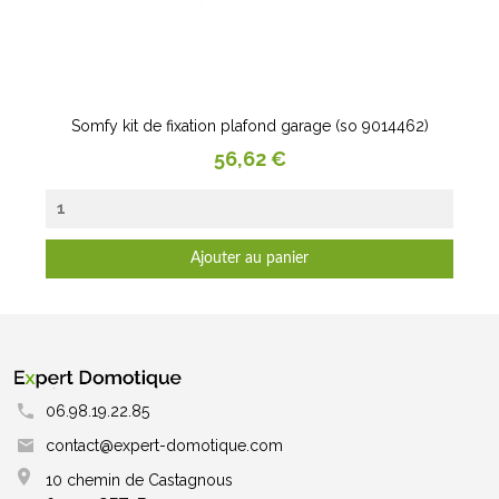
Somfy kit de fixation plafond garage (so 9014462)
Prix
56,62 €
Ajouter au panier
06.98.19.22.85
contact@expert-domotique.com
10 chemin de Castagnous