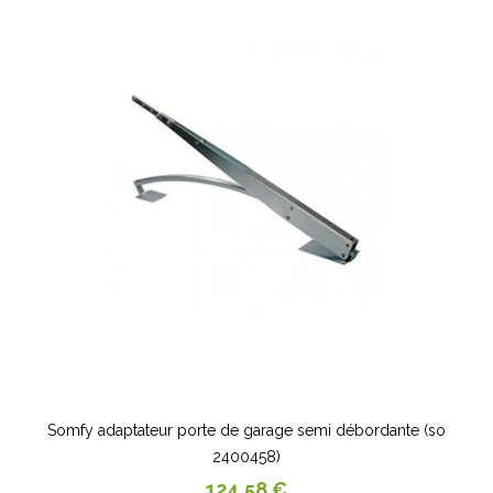
Somfy adaptateur porte de garage semi débordante (so
2400458)
Prix
124,58 €